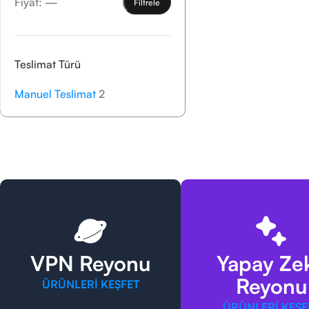
Fiyat:
—
Filtrele
Teslimat Türü
Manuel Teslimat
2
VPN Reyonu
Yapay Ze
Reyonu
ÜRÜNLERİ KEŞFET
ÜRÜNLERİ KEŞF