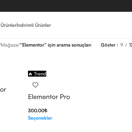
 Ürünler
İndirimli Ürünler
/
Mağaza
/
“Elementor” için arama sonuçları
Göster
9
1
🔥 Trend
or
Elementor Pro
300.00
₺
Seçenekler