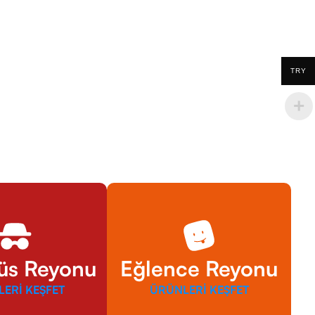
TRY
rüs Reyonu
Eğlence Reyonu
ERİ KEŞFET
ÜRÜNLERİ KEŞFET