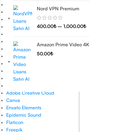
Office 365
Nord VPN Premium
Pro Plus BIND Mac
Pro Plus BIND Windows
400.00
₺
–
1,000.00
₺
Pro Plus Retail
Project
Visio
Amazon Prime Video 4K
Programlar
50.00
₺
Autodesk Programları
CorelDRAW Programları
MacOS
Windows
Tasarım ve Görsel Araçlar
Adobe Creative Cloud
Canva
Envato Elements
Epidemic Sound
Flaticon
Freepik