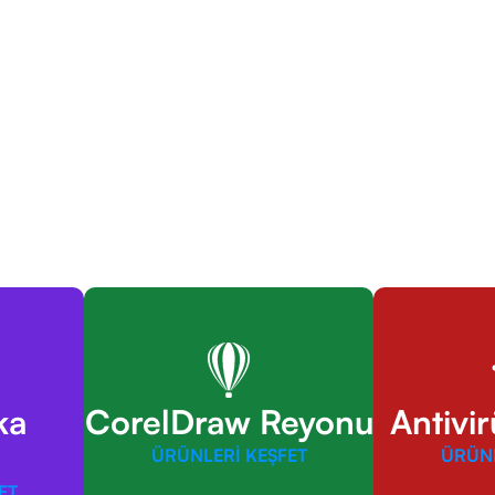
ka
CorelDraw Reyonu
Antivi
ÜRÜNLERİ KEŞFET
ÜRÜNL
ET