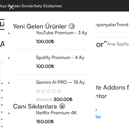
ıkça Sorulan Sorular
Satış Sözleşmesi
Reyonlar
Mağaza
Kampanyalar
Trend
Yeni Gelen Ürünler 🧐
YouTube Premium - 3 Ay
100.00
₺
Arama sonuçları: “Elementor”
Ana Sayfa
Spotify Premium - 4 Ay
100.00
₺
Reyonlar
Gemini AI PRO – 18 Ay
Antivirüs & VPN Lisansları
Ultimate Addons f
Antivirüs Yazılımları
Elementor
VPN Yazılımları
300.00
₺
350.00
₺
E-Posta Servisleri
Canı Sıkılanlara 🤩
600.00
₺
Eğitim ve Öğrenme Araçları
Netflix Premium 4K
Seçenekler
Eğlence
150.00
₺
Microsoft Office Lisansları