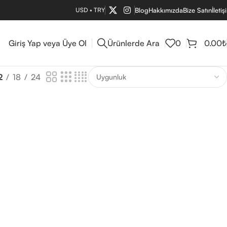
USD
•
TRY
Blog
Hakkımızda
Bize Satın
İletiş
Giriş Yap veya Üye Ol
Ürünlerde Ara
0
0.00
₺
2
18
24