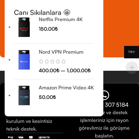
Canı Sıkılanlara 🤩
Netflix Premium 4K
150.00
₺
Eğlence Reyonu
ÜRÜNLERİ KEŞFET
Nord VPN Premium
TRY
400.00
₺
–
1,000.00
₺
Amazon Prime Video 4K
50.00
₺
+90 850 307 5184
Kullanmaya hazır orijinal
Sorularınız ve destek
lisanslar, profesyonel
işlemleriniz için reyon
kurulum ve kesintisiz
görevlimiz ile görüşme
teknik destek.
başlatın.