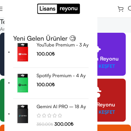
Test
Anasayfa
/
Test
Yeni Gelen Ürünler 🧐
YouTube Premium - 3 Ay
100.00
₺
VPN Reyonu
Yapay Zeka Reyonu
ÜRÜNLERİ KEŞFET
ÜRÜNLERİ KEŞFET
Spotify Premium - 4 Ay
100.00
₺
CorelDraw Reyonu
Antivirüs Reyonu
Gemini AI PRO – 18 Ay
ÜRÜNLERİ KEŞFET
ÜRÜNLERİ KEŞFET
300.00
₺
350.00
₺