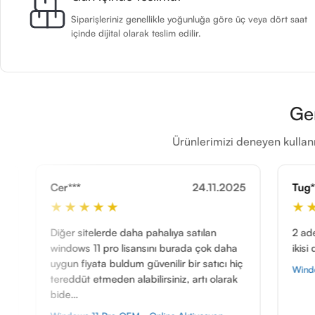
Siparişleriniz genellikle yoğunluğa göre üç veya dört saat
içinde dijital olarak teslim edilir.
Ge
Ürünlerimizi deneyen kullanı
24.11.2025
Tug***
★
★★★★★
e daha pahalıya satılan
2 adet windows 11 pro lisans s
o lisansını burada çok daha
ikisi de hızlı teslim edildi.
uldum güvenilir bir satıcı hiç
Windows 11 Pro OEM Telefon Akt
en alabilirsiniz, artı olarak