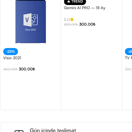
🔥 TREND
Gemini AI PRO – 18 Ay
5.0
300.00
₺
350.00
₺
-25%
-
Visio 2021
TV 
300.00
₺
400.00
₺
100
Gün içinde teslimat