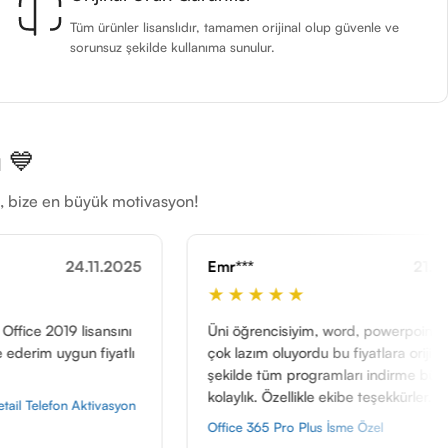
Tüm ürünler lisanslıdır, tamamen orijinal olup güvenle ve
sorunsuz şekilde kullanıma sunulur.
 💙
ti, bize en büyük motivasyon!
Emr***
21.11.2025
Öme***
★★★★★
★★★
Üni öğrencisiyim, word, powerpoint filan
Yani bilm
çok lazım oluyordu bu fiyatlara orijinal bi
yok. Hızlı
şekilde tüm programları indirme büyük
yaşamadı
kolaylık. Özellikle ekibe teşekkürler.
Autodesk
Office 365 Pro Plus İsme Özel