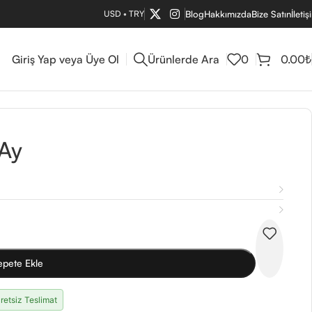
USD
•
TRY
Blog
Hakkımızda
Bize Satın
İletiş
Giriş Yap veya Üye Ol
Ürünlerde Ara
0
0.00
₺
Ay
epete Ekle
retsiz Teslimat