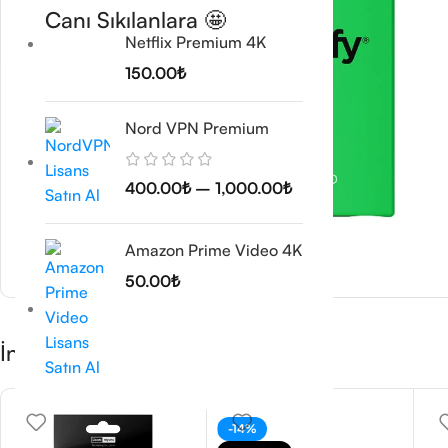
Canı Sıkılanlara 🤩
Netflix Premium 4K
150.00
₺
Nord VPN Premium
400.00
₺
–
1,000.00
₺
Amazon Prime Video 4K
50.00
₺
İndirimli Ürünleri Kaçırmayın 🤞
-14%