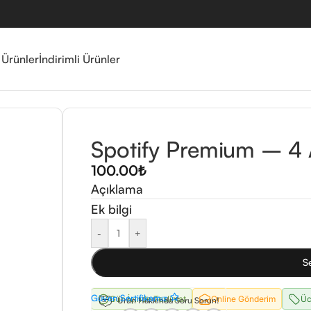
 Ürünler
İndirimli Ürünler
Spotify Premium – 4 
100.00
₺
Açıklama
Ek bilgi
-
+
S
Güven Sertifikamız
Gün İçinde Teslimat
Online Gönderim
Üc
Ürün Hakkında Soru Sorun!