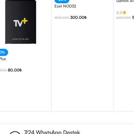
Gemini AI
Eset NOD32
5.0
300.00
₺
400.00
₺
600.00
₺
20%
Plus
80.00
₺
.00
₺
7/24 WhatsApp Destek