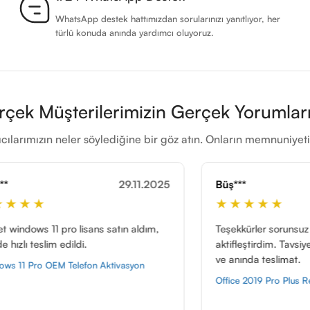
WhatsApp destek hattımızdan sorularınızı yanıtlıyor, her
türlü konuda anında yardımcı oluyoruz.
rçek Müşterilerimizin Gerçek Yorumları
cılarımızın neler söylediğine bir göz atın. Onların memnuniye
29.11.2025
Büş***
24.11.2025
★★★★★
atın aldım,
Teşekkürler sorunsuz Office 2019 lisansını
aktifleştirdim. Tavsiye ederim uygun fiyatlı
ve anında teslimat.
ivasyon
Office 2019 Pro Plus Retail Telefon Aktivasyon