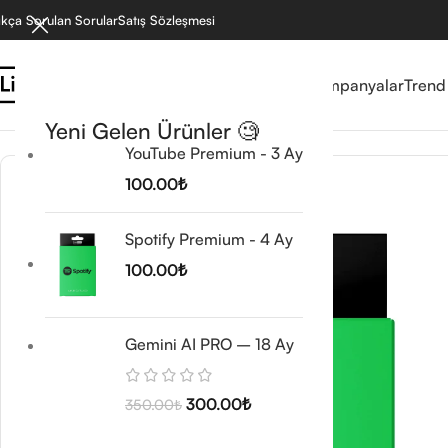
ıkça Sorulan Sorular
Satış Sözleşmesi
Reyonlar
Mağaza
Kampanyalar
Trend
Ana Sayfa
/
Eğlence
/
Spotify Premium – 4 Ay
Yeni Gelen Ürünler 🧐
YouTube Premium - 3 Ay
100.00
₺
🔥 TREND
Spotify Premium - 4 Ay
100.00
₺
Gemini AI PRO – 18 Ay
300.00
₺
350.00
₺