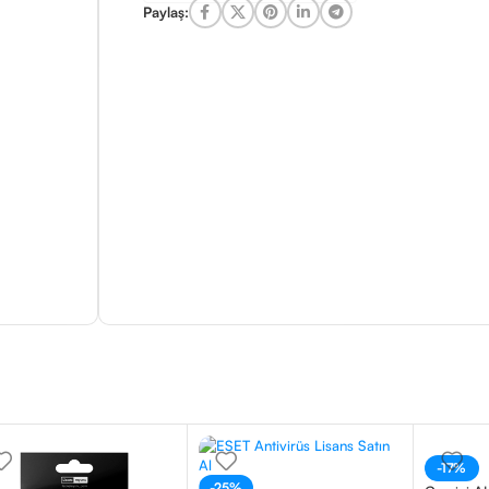
Paylaş:
-17%
-25%