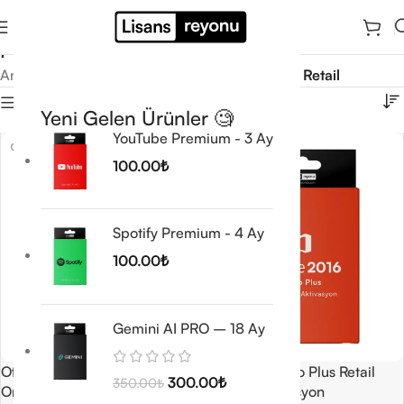
Pro Plus Retail
Ana Sayfa
/
Microsoft Office Lisansları
/
Pro Plus Retail
Filtrele
Yeni Gelen Ürünler 🧐
YouTube Premium - 3 Ay
100.00
₺
Spotify Premium - 4 Ay
100.00
₺
Gemini AI PRO – 18 Ay
Office 2016 Pro Plus Retail
Office 2016 Pro Plus Retail
300.00
₺
350.00
₺
Online Aktivasyon
Telefon Aktivasyon