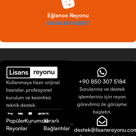
Eğlence Reyonu
ÜRÜNLERİ KEŞFET
+90 850 307 5184
Kullanmaya hazır orijinal
Sorularınız ve destek
lisanslar, profesyonel
işlemleriniz için reyon
kurulum ve kesintisiz
görevlimiz ile görüşme
teknik destek.
başlatın.
Popüler
Kurumsal
Yararlı
Reyonlar
Bağlantılar
destek@lisansreyonu.co