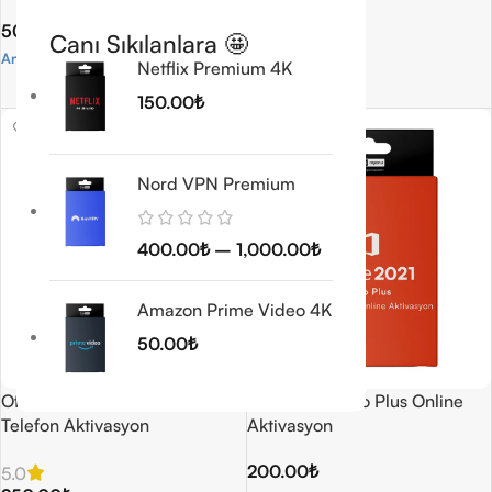
500.00
₺
200.00
₺
Canı Sıkılanlara 🤩
Anında Teslimat
Sepete Ekle
Netflix Premium 4K
Sepete Ekle
150.00
₺
Nord VPN Premium
400.00
₺
–
1,000.00
₺
Amazon Prime Video 4K
50.00
₺
Office 2019 Pro Plus Retail
Office 2021 Pro Plus Online
Telefon Aktivasyon
Aktivasyon
200.00
₺
5.0