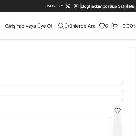
USD
•
TRY
Blog
Hakkımızda
Bize Satın
İletiş
Giriş Yap veya Üye Ol
Ürünlerde Ara
0
0.00
₺