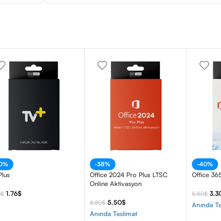
20%
-38%
-40%
Plus
Office 2024 Pro Plus LTSC
Office 36
Online Aktivasyon
1.76
$
3.3
0
$
5.50
$
5.50
$
8.80
$
Anında Te
Anında Teslimat