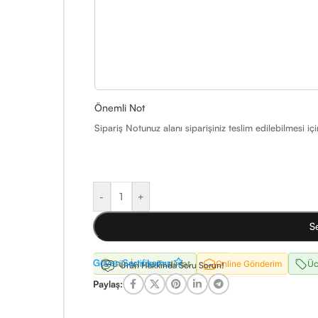
Önemli Not
Sipariş Notunuz alanı siparişiniz teslim edilebilmesi iç
-
+
S
Güven Sertifikamız
Gün İçinde Teslimat
Online Gönderim
Üc
Ürün Hakkında Soru Sorun!
Paylaş: