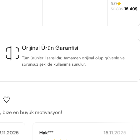
5.0
15.40
$
30.80
$
Orijinal Ürün Garantisi
Tüm ürünler lisanslıdır, tamamen orijinal olup güvenle ve
sorunsuz şekilde kullanıma sunulur.
 💙
ti, bize en büyük motivasyon!
15.11.2025
Yav***