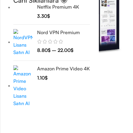
Canı Sıkılanlara 🤩
Netflix Premium 4K
3.30
$
Nord VPN Premium
8.80
$
–
22.00
$
Amazon Prime Video 4K
1.10
$