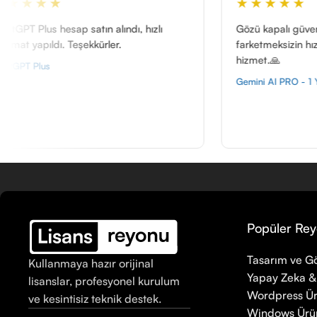
★★★★★
dı, hızlı
Gözü kapalı güvene bilirsiniz.zaman
farketmeksizin hızlı dönüş ve muhteşem
hizmet.🙏
Gemini AI PRO - 1 Yıl
Popüler Rey
Tasarım ve Gö
Kullanmaya hazır orijinal
Yapay Zeka &
lisanslar, profesyonel kurulum
Wordpress Ür
ve kesintisiz teknik destek.
Windows Ürün