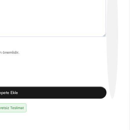
in önemlidir.
epete Ekle
retsiz Teslimat