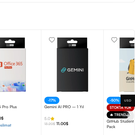
-17%
-50%
USD
5 Pro Plus
Gemini AI PRO – 1 Yıl
STOKTA YOK
🔥 TREND
0
$
5.0
GitHub Student
11.00
$
13.20
$
slimat
Pack