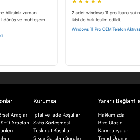
★★★★★
★★
2 adet windows 11 pro lisans satın aldım,
Anında t
ikisi de hızlı teslim edildi.
aktifleş
Windows 11 Pro OEM Telefon Aktivasyon
Windows 
onlar
Kurumsal
Yararlı Bağlantıl
rsel Araçlar
İptal ve İade Koşulları
Hakkımızda
 SEO Araçları
Satış Sözleşmesi
Bize Ulaşın
ünleri
Teslimat Koşulları
Kampanyalar
leri
Sıkça Sorulan Sorular
Trend Ürünler