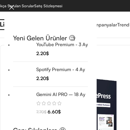
ıkça Sorulan Sorular
Satış Sözleşmesi
Reyonlar
Mağaza
Kampanyalar
Trend
Ana Sayfa
/
Wordpress Ürünleri
/
Temalar
/
GeneratePress Pro
Yeni Gelen Ürünler 🧐
YouTube Premium - 3 Ay
2.20
$
Spotify Premium - 4 Ay
2.20
$
Gemini AI PRO – 18 Ay
6.60
$
7.70
$