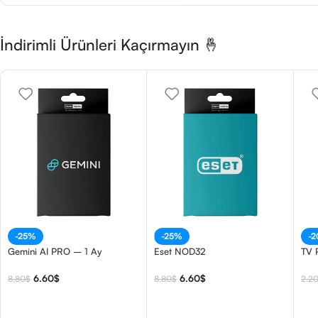
İndirimli Ürünleri Kaçırmayın 🤞
-25%
-25%
-
Gemini AI PRO – 1 Ay
Eset NOD32
TV 
6.60
$
6.60
$
8.80
$
8.80
$
2.2