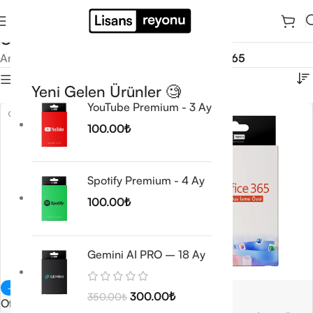
Office 365
Ana Sayfa
/
Microsoft Office Lisansları
/
Office 365
Filtrele
Yeni Gelen Ürünler 🧐
YouTube Premium - 3 Ay
100.00
₺
Spotify Premium - 4 Ay
100.00
₺
Gemini AI PRO – 18 Ay
-40%
-33%
300.00
₺
350.00
₺
Office 365 Pro Plus
🔥 TREND