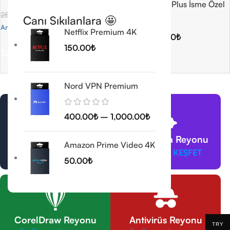
Office 365 Pro Plus İsme Özel
150.00
₺
250.00
₺
Canı Sıkılanlara 🤩
5.0
Anında Teslimat
Netflix Premium 4K
200.00
₺
300.00
₺
Sepete Ekle
150.00
₺
Anında Teslimat
Seçenekler
Nord VPN Premium
400.00
₺
–
1,000.00
₺
VPN Reyonu
Yapay Zeka Reyonu
Amazon Prime Video 4K
ÜRÜNLERİ KEŞFET
ÜRÜNLERİ KEŞFET
50.00
₺
CorelDraw Reyonu
Antivirüs Reyonu
TRY