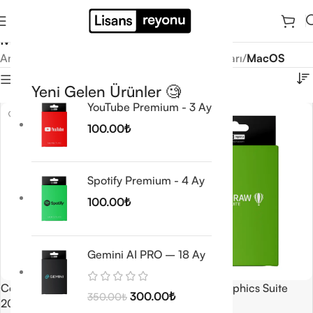
MacOS
Ana Sayfa
/
Programlar
/
CorelDRAW Programları
/
MacOS
Filtrele
Yeni Gelen Ürünler 🧐
YouTube Premium - 3 Ay
100.00
₺
Spotify Premium - 4 Ay
100.00
₺
Gemini AI PRO – 18 Ay
CorelDRAW Graphics Suite
Coreldraw Graphics Suite
300.00
₺
350.00
₺
2019 macOS
2022 macOS