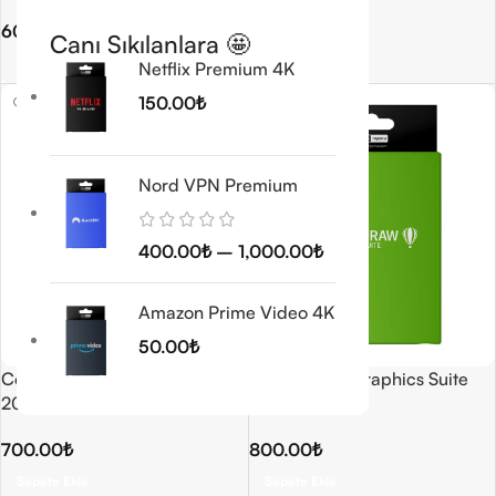
600.00
₺
600.00
₺
Canı Sıkılanlara 🤩
Sepete Ekle
Sepete Ekle
Netflix Premium 4K
150.00
₺
Nord VPN Premium
400.00
₺
–
1,000.00
₺
Amazon Prime Video 4K
50.00
₺
CorelDRAW Graphics Suite
CorelDRAW Graphics Suite
2024 macOS
2025 macOS
700.00
₺
800.00
₺
Sepete Ekle
Sepete Ekle