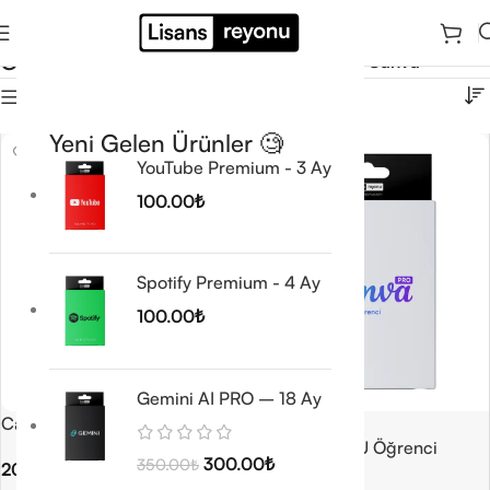
Canva
Ana Sayfa
/
Tasarım ve Görsel Araçlar
/
Canva
Filtrele
Yeni Gelen Ürünler 🧐
YouTube Premium - 3 Ay
100.00
₺
Spotify Premium - 4 Ay
100.00
₺
Gemini AI PRO – 18 Ay
Canva Öğretmen
🔥 TREND
Canva Pro EDU Öğrenci
300.00
₺
350.00
₺
200.00
₺