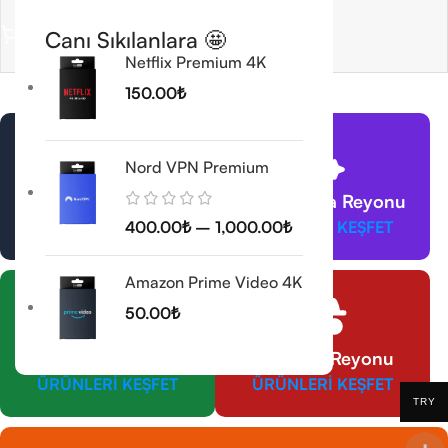
5.0
Seçenekler
100.00
₺
Canı Sıkılanlara 🤩
Seçenekler
Netflix Premium 4K
150.00
₺
Nord VPN Premium
VPN Reyonu
Yapay Zeka Reyonu
400.00
₺
–
1,000.00
₺
ÜRÜNLERİ KEŞFET
ÜRÜNLERİ KEŞFET
Amazon Prime Video 4K
50.00
₺
CorelDraw Reyonu
Antivirüs Reyonu
ÜRÜNLERİ KEŞFET
ÜRÜNLERİ KEŞFET
TRY