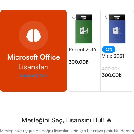
Project 2016
-25%
Microsoft Office
Visio 2021
300.00
₺
Lisansları
400.00
₺
Sepete Ekle
300.00
₺
Alışveriş Yap
Sepete Ekle
Mesleğini Seç, Lisansını Bul! 🔥
Mesleğinize uygun en doğru lisansları sizin için bir araya getirdik. Hemen