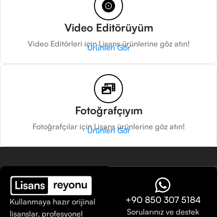
Video Editörüyüm
Video Editörleri için Lisans ürünlerine göz atın!
Ürünleri Gör
Fotoğrafçıyım
Fotoğrafçılar için Lisans ürünlerine göz atın!
Ürünleri Gör
+90 850 307 5184
Kullanmaya hazır orijinal
Sorularınız ve destek
lisanslar, profesyonel