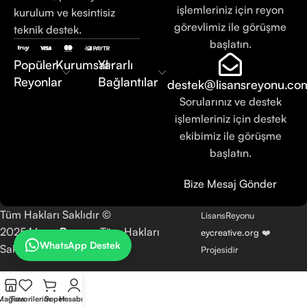
işlemleriniz için reyon
kurulum ve kesintisiz
görevlimiz ile görüşme
teknik destek.
başlatın.
Popüler
Kurumsal
Yararlı
Reyonlar
Bağlantılar
destek@lisansreyonu.co
Sorularınız ve destek
işlemleriniz için destek
ekibimiz ile görüşme
başlatın.
Bize Mesaj Gönder
Tüm Hakları Saklıdır ©
LisansReyonu
2025
LisansReyonu
Tüm Hakları
eycreative.org
❤️
WhatsApp Destek
Saklıdır.
Projesidir
Mağaza
Favorilerim
Sepet
Hesabım