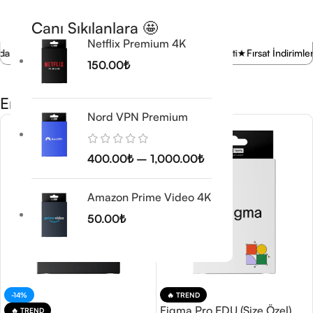
Canı Sıkılanlara 🤩
Netflix Premium 4K
 Teslimat
★
Tüm Ülkelere Satış
★
Müşteri Memnuniyeti
★
Fırsat İndirimleri!
150.00
₺
En Çok Satan Trend Ürünler 🚀
Nord VPN Premium
400.00
₺
–
1,000.00
₺
Amazon Prime Video 4K
50.00
₺
-14%
🔥 TREND
Figma Pro EDU (Size Özel)
🔥 TREND