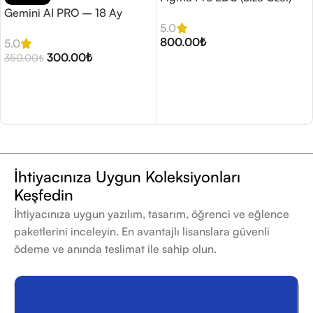
Gemini AI PRO – 18 Ay
5.0
800.00
₺
5.0
300.00
₺
350.00
₺
Seçenekler
Sepete Ekle
İhtiyacınıza Uygun Koleksiyonları
Keşfedin
İhtiyacınıza uygun yazılım, tasarım, öğrenci ve eğlence
paketlerini inceleyin. En avantajlı lisanslara güvenli
ödeme ve anında teslimat ile sahip olun.
Koleksiyonları Keşfedin