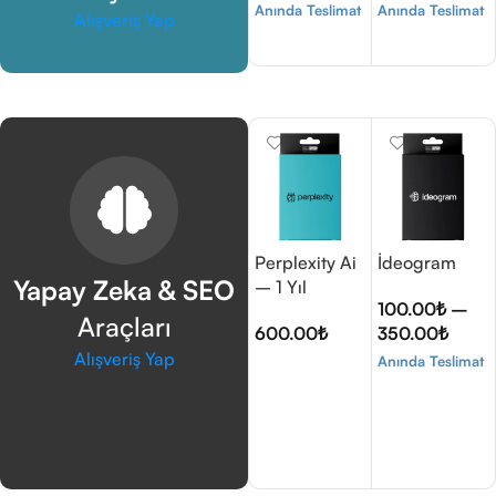
Anında Teslimat
Anında Teslimat
Alışveriş Yap
Seçenekler
Seçenekler
Perplexity Ai
İdeogram
Yapay Zeka & SEO
– 1 Yıl
100.00
₺
–
Araçları
600.00
₺
350.00
₺
Alışveriş Yap
Anında Teslimat
Seçenekler
Seçenekler