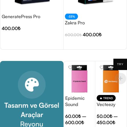
GeneratePress Pro
-33%
Zakra Pro
400.00
₺
400.00
₺
600.00
₺
Seçenekler
Seçenekler
TRY
Epidemic
🔥 TREND
Tasarım ve Görsel
Sound
Vecteezy
Araçlar
60.00
₺
–
50.00
₺
–
Reyonu
600.00
₺
450.00
₺