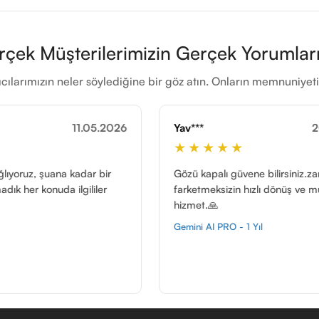
rçek Müşterilerimizin Gerçek Yorumları
cılarımızın neler söylediğine bir göz atın. Onların memnuniye
Yav***
20.05.2026
Meh*
★★★★★
★
Gözü kapalı güvene bilirsiniz.zaman
Bir ad
farketmeksizin hızlı dönüş ve muhteşem
teslim
hizmet.🙏
GitHu
Gemini AI PRO - 1 Yıl