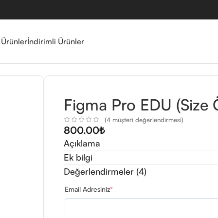
 Ürünler
İndirimli Ürünler
Figma Pro EDU (Size 
(
4
müşteri değerlendirmesi)
800.00
₺
Açıklama
Ek bilgi
Değerlendirmeler (4)
Email Adresiniz
*