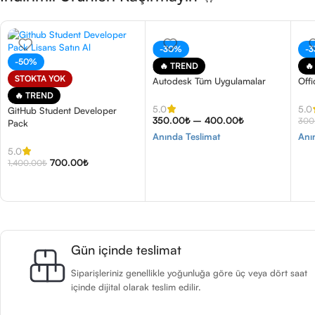
-30%
-
-50%
🔥 TREND
🔥
STOKTA YOK
Autodesk Tüm Uygulamalar
Off
🔥 TREND
5.0
5.0
GitHub Student Developer
350.00
₺
–
400.00
₺
300
Pack
Anında Teslimat
Anı
5.0
700.00
₺
1,400.00
₺
Gün içinde teslimat
Siparişleriniz genellikle yoğunluğa göre üç veya dört saat
içinde dijital olarak teslim edilir.