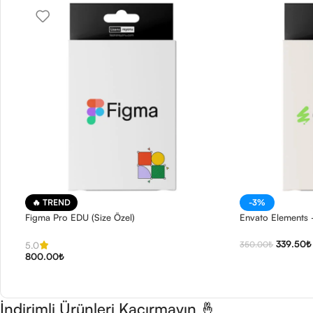
🔥 TREND
-3%
Figma Pro EDU (Size Özel)
Envato Elements
339.50
₺
350.00
₺
5.0
800.00
₺
İndirimli Ürünleri Kaçırmayın 🤞