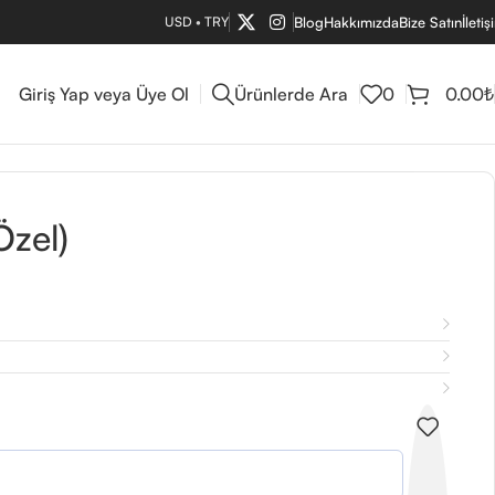
USD
•
TRY
Blog
Hakkımızda
Bize Satın
İletiş
Giriş Yap veya Üye Ol
Ürünlerde Ara
0
0.00
₺
Özel)