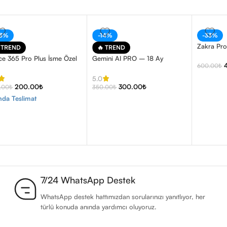
33%
-14%
-33%
Zakra Pro
 TREND
🔥 TREND
ice 365 Pro Plus İsme Özel
Gemini AI PRO – 18 Ay
600.00
₺
5.0
200.00
₺
300.00
₺
.00
₺
350.00
₺
nda Teslimat
7/24 WhatsApp Destek
WhatsApp destek hattımızdan sorularınızı yanıtlıyor, her
türlü konuda anında yardımcı oluyoruz.