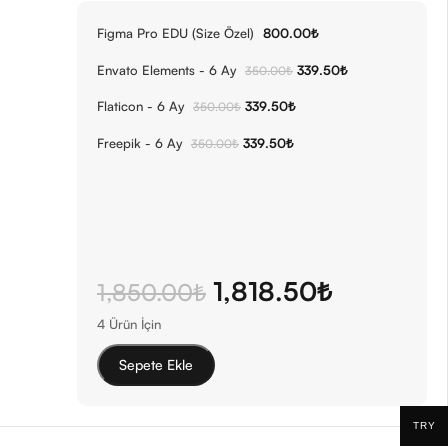
Figma Pro EDU (Size Özel)
800.00
₺
Envato Elements - 6 Ay
339.50
₺
350.00
₺
Flaticon - 6 Ay
339.50
₺
350.00
₺
Freepik - 6 Ay
339.50
₺
350.00
₺
1,818.50
₺
1,850.00
₺
-3%
Freepik – 6 Ay
4 Ürün İçin
339.50
₺
350.00
₺
Sepete Ekle
TRY