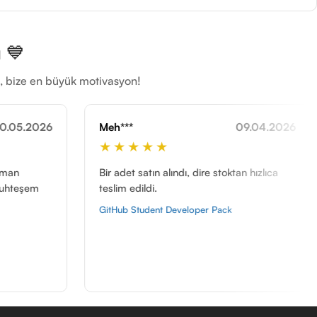
 💙
ti, bize en büyük motivasyon!
**
09.04.2026
Tug***
★★★★
★★★★★
et satın alındı, dire stoktan hızlıca
2 adet windows 11 pro 
 edildi.
ikisi de hızlı teslim edil
b Student Developer Pack
Windows 11 Pro OEM Te