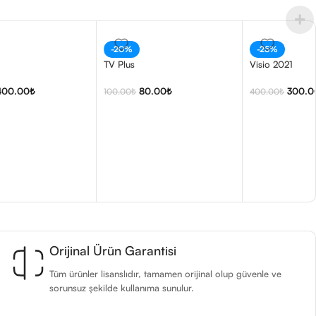
-20%
-25%
TV Plus
Visio 2021
400.00
₺
80.00
₺
300.0
100.00
₺
400.00
₺
Orijinal Ürün Garantisi
Tüm ürünler lisanslıdır, tamamen orijinal olup güvenle ve
sorunsuz şekilde kullanıma sunulur.