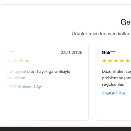
Ge
Ürünlerimizi deneyen kullanı
23.11.2025
Gök***
11.05.2026
★★★★★
arantisiyle
Düzenli alım sağlıyoruz, şuana kadar bir
problem yaşamadık her konuda ilgililer
sağolsunlar.
ChatGPT Plus