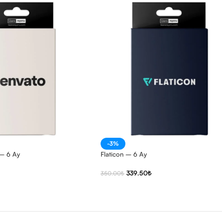
-3%
 – 6 Ay
Flaticon – 6 Ay
339.50
₺
350.00
₺