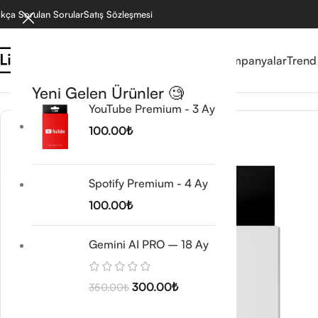
ıkça Sorulan Sorular
Satış Sözleşmesi
Reyonlar
Mağaza
Kampanyalar
Trend
Ana Sayfa
/
Tasarım ve Görsel Araçlar
/
Figma Pro EDU (Size Özel)
Yeni Gelen Ürünler 🧐
YouTube Premium - 3 Ay
100.00
₺
🔥 TREND
Spotify Premium - 4 Ay
100.00
₺
Gemini AI PRO – 18 Ay
300.00
₺
350.00
₺