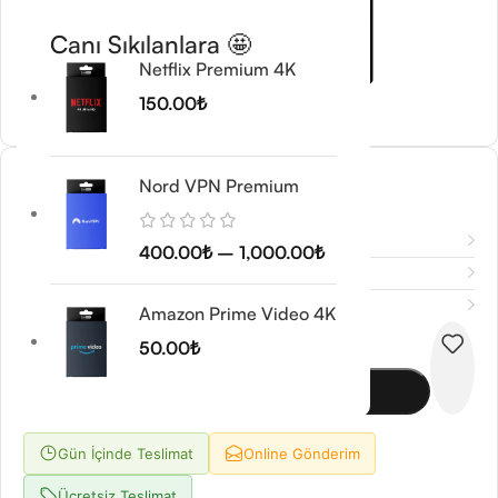
Canı Sıkılanlara 🤩
Netflix Premium 4K
150.00
₺
SuperGrok
Nord VPN Premium
900.00
₺
Açıklama
400.00
₺
–
1,000.00
₺
Ek bilgi
Değerlendirmeler (0)
Amazon Prime Video 4K
-
+
50.00
₺
Sepete Ekle
Gün İçinde Teslimat
Online Gönderim
Ücretsiz Teslimat