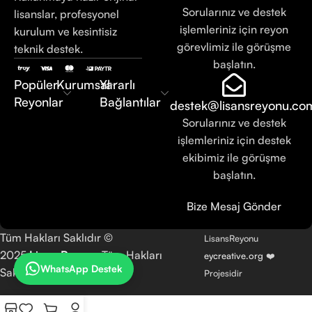
Sorularınız ve destek
lisanslar, profesyonel
işlemleriniz için reyon
kurulum ve kesintisiz
görevlimiz ile görüşme
teknik destek.
başlatın.
Popüler
Kurumsal
Yararlı
Reyonlar
Bağlantılar
destek@lisansreyonu.co
Sorularınız ve destek
işlemleriniz için destek
ekibimiz ile görüşme
başlatın.
Bize Mesaj Gönder
Tüm Hakları Saklıdır ©
LisansReyonu
2025
LisansReyonu
Tüm Hakları
eycreative.org
❤️
WhatsApp Destek
Saklıdır.
Projesidir