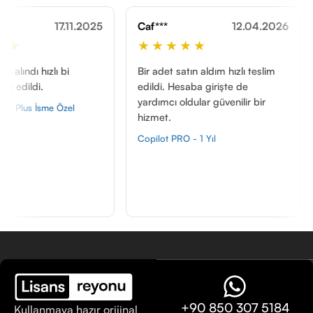
17.11.2025
Caf***
12.04.2026
Alt***
★★★★★
★★
zlı bi
Bir adet satın aldım hızlı teslim
10 dk i
edildi. Hesaba girişte de
tanımla
yardımcı oldular güvenilir bir
edildi. h
me Özel
hizmet.
İletişim
Copilot PRO - 1 Yıl
Figma Pr
+90 850 307 5184
Kullanmaya hazır orijinal