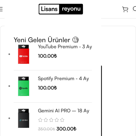
Ana Sayfa
/
Yapay Zeka & SEO Araçları
Yeni Gelen Ürünler 🧐
🔥 TREND
YouTube Premium - 3 Ay
100.00
₺
Spotify Premium - 4 Ay
100.00
₺
Gemini AI PRO – 18 Ay
300.00
₺
350.00
₺