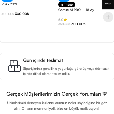
Visio 2021
TRY
🔥 TREND
Gemini AI PRO – 18 Ay
300.00
₺
400.00
₺
5.0
Sepete Ekle
300.00
₺
350.00
₺
Sepete Ekle
Gün içinde teslimat
Siparişleriniz genellikle yoğunluğa göre üç veya dört saat
içinde dijital olarak teslim edilir.
Gerçek Müşterilerimizin Gerçek Yorumları 💙
Ürünlerimizi deneyen kullanıcılarımızın neler söylediğine bir göz
atın. Onların memnuniyeti, bize en büyük motivasyon!