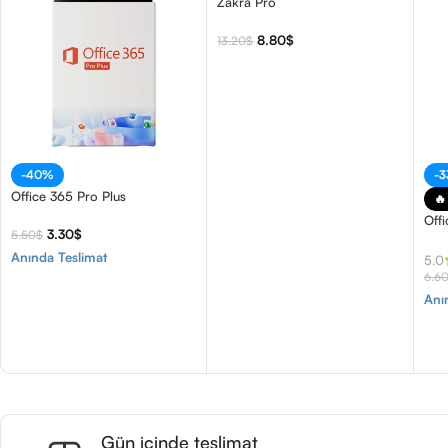
Zakra Pro
8.80
$
13.20
$
-40%
-
Office 365 Pro Plus
🔥
Off
3.30
$
5.50
$
Anında Teslimat
5.0
6.6
Anı
Gün içinde teslimat