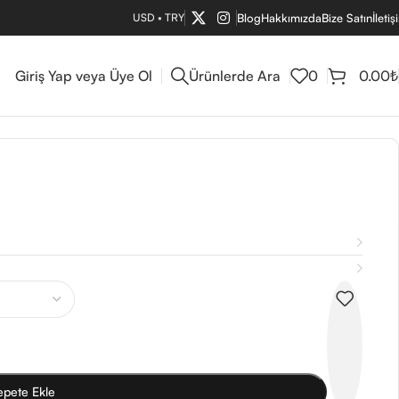
USD
•
TRY
Blog
Hakkımızda
Bize Satın
İletiş
Giriş Yap veya Üye Ol
Ürünlerde Ara
0
0.00
₺
epete Ekle