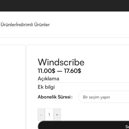
 Ürünler
İndirimli Ürünler
Windscribe
11.00
$
–
17.60
$
Açıklama
Ek bilgi
Abonelik Süresi
-
+
S