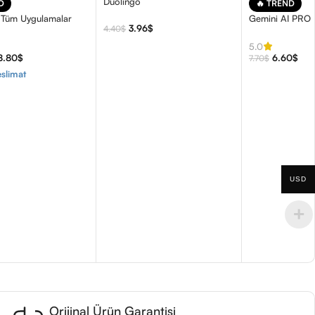
Duolingo
D
🔥 TREND
 Tüm Uygulamalar
Gemini AI PRO 
3.96
$
4.40
$
5.0
8.80
$
6.60
$
7.70
$
slimat
USD
Orijinal Ürün Garantisi