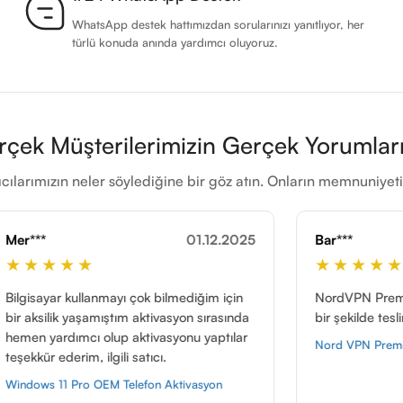
WhatsApp destek hattımızdan sorularınızı yanıtlıyor, her
türlü konuda anında yardımcı oluyoruz.
rçek Müşterilerimizin Gerçek Yorumları
cılarımızın neler söylediğine bir göz atın. Onların memnuniye
01.12.2025
Bar***
22.05.
★★★★★
çok bilmediğim için
NordVPN Premium hesap satın aldık. H
 aktivasyon sırasında
bir şekilde teslim edildi. Teşekkür ediy
ktivasyonu yaptılar
Nord VPN Premium
satıcı.
efon Aktivasyon