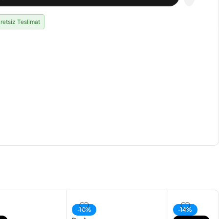
retsiz Teslimat
-10%
-14%