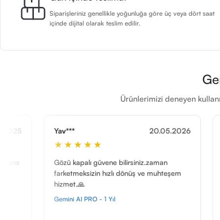
Siparişleriniz genellikle yoğunluğa göre üç veya dört saat
içinde dijital olarak teslim edilir.
Ge
Ürünlerimizi deneyen kullanı
*
20.05.2026
Mer***
★★★★
★★★★★
kapalı güvene bilirsiniz.zaman
Bilgisayar kullanmayı 
tmeksizin hızlı dönüş ve muhteşem
bir aksilik yaşamıştım
t.🙏
hemen yardımcı olup a
teşekkür ederim, ilgili 
 AI PRO - 1 Yıl
Windows 11 Pro OEM Tel