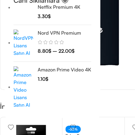
Canı Sıkılanlara 🤩
Netflix Premium 4K
3.30
$
Nord VPN Premium
8.80
$
–
22.00
$
Amazon Prime Video 4K
1.10
$
İndirimli Ürünleri Kaçırmayın 🤞
-33%