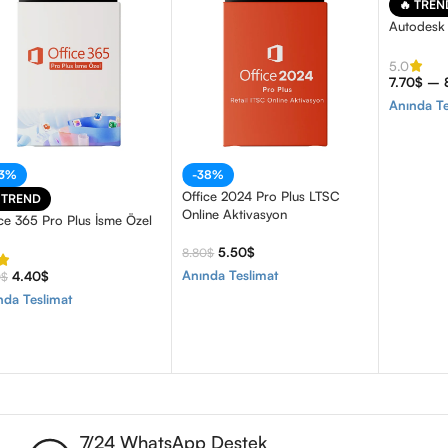
🔥 TREN
Autodesk
5.0
7.70
$
–
Anında Te
33%
-38%
Office 2024 Pro Plus LTSC
 TREND
Online Aktivasyon
ice 365 Pro Plus İsme Özel
5.50
$
8.80
$
Anında Teslimat
4.40
$
0
$
nda Teslimat
7/24 WhatsApp Destek