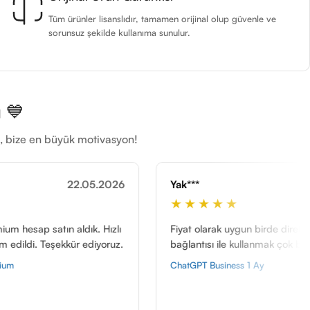
Tüm ürünler lisanslıdır, tamamen orijinal olup güvenle ve
sorunsuz şekilde kullanıma sunulur.
 💙
ti, bize en büyük motivasyon!
2026
Yak***
21.11.2025
H
★★★★★
ızlı
Fiyat olarak uygun birde direk davet
B
oruz.
bağlantısı ile kullanmak çok basit olmuş.
Ö
t
ChatGPT Business 1 Ay
G