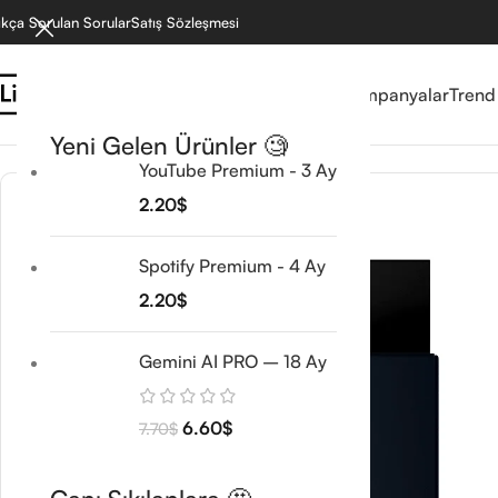
ıkça Sorulan Sorular
Satış Sözleşmesi
Reyonlar
Mağaza
Kampanyalar
Trend
Ana Sayfa
/
Antivirüs & VPN Lisansları
/
VPN Yazılımları
/
Windscribe
Yeni Gelen Ürünler 🧐
YouTube Premium - 3 Ay
2.20
$
Spotify Premium - 4 Ay
2.20
$
Gemini AI PRO – 18 Ay
6.60
$
7.70
$