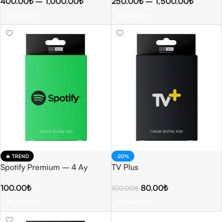
400.00
₺
–
1,000.00
₺
250.00
₺
–
1,500.00
₺
Seçenekler
Seçenekler
🔥 TREND
-20%
Spotify Premium – 4 Ay
TV Plus
100.00
₺
80.00
₺
100.00
₺
Sepete Ekle
Sepete Ekle