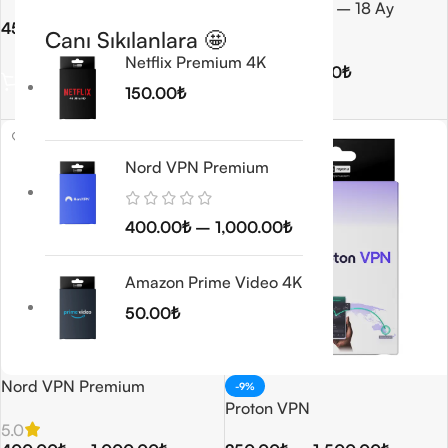
Gemini AI PRO – 18 Ay
450.00
₺
Canı Sıkılanlara 🤩
5.0
Seçenekler
Netflix Premium 4K
300.00
₺
350.00
₺
150.00
₺
Sepete Ekle
Nord VPN Premium
400.00
₺
–
1,000.00
₺
Amazon Prime Video 4K
50.00
₺
Nord VPN Premium
-9%
Proton VPN
5.0