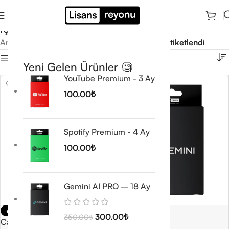
İçerik Yöneticisi
Ana Sayfa
/
Ürünler “İçerik Yöneticisi” olarak etiketlendi
Filtrele
Yeni Gelen Ürünler 🧐
YouTube Premium - 3 Ay
100.00
₺
Spotify Premium - 4 Ay
100.00
₺
Gemini AI PRO – 18 Ay
🔥 TREND
-14%
300.00
₺
350.00
₺
CapCut Pro
🔥 TREND