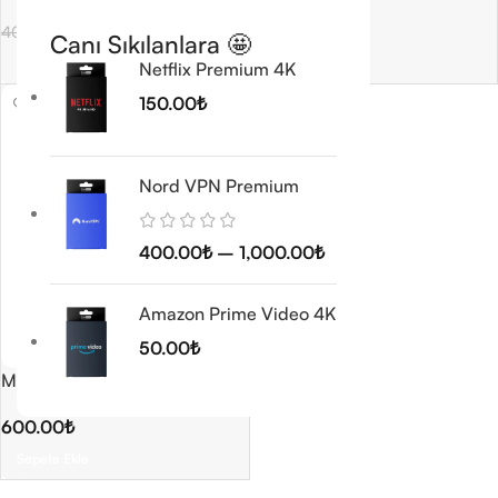
300.00
₺
400.00
₺
400.00
₺
Canı Sıkılanlara 🤩
Seçenekler
Seçenekler
Netflix Premium 4K
150.00
₺
Nord VPN Premium
400.00
₺
–
1,000.00
₺
Amazon Prime Video 4K
50.00
₺
Malwarebytes Premium
600.00
₺
Sepete Ekle