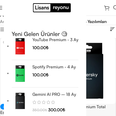
Antivirüs Yazılımları
Ana Sayfa
/
Antivirüs & VPN Lisansları
/
Antivirüs Yazılımları
Filtrele
Yeni Gelen Ürünler 🧐
YouTube Premium - 3 Ay
100.00
₺
Spotify Premium - 4 Ay
100.00
₺
Gemini AI PRO – 18 Ay
Kaspersky Premium Total
-25%
300.00
₺
350.00
₺
Eset NOD32
Security