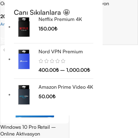
Online Aktivasyon
Online Aktivasyon
Canı Sıkılanlara 🤩
200.00
₺
5.0
Netflix Premium 4K
500.00
₺
Anında Teslimat
150.00
₺
Anında Teslimat
Sepete Ekle
Sepete Ekle
Nord VPN Premium
400.00
₺
–
1,000.00
₺
Amazon Prime Video 4K
50.00
₺
Windows 10 Pro Retail –
Online Aktivasyon