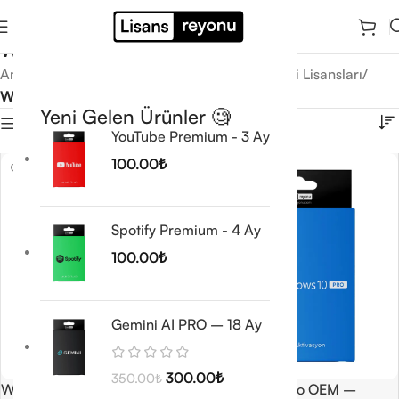
Windows 10
Ana Sayfa
/
Windows Ürünleri
/
İşletim Sistemleri Lisansları
/
Windows 10
Yeni Gelen Ürünler 🧐
Filtrele
YouTube Premium - 3 Ay
100.00
₺
Spotify Premium - 4 Ay
100.00
₺
Gemini AI PRO – 18 Ay
300.00
₺
350.00
₺
Windows 10 Home OEM –
Windows 10 Pro OEM –