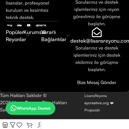
Sorularınız ve destek
lisanslar, profesyonel
işlemleriniz için reyon
kurulum ve kesintisiz
görevlimiz ile görüşme
teknik destek.
başlatın.
Popüler
Kurumsal
Yararlı
Reyonlar
Bağlantılar
destek@lisansreyonu.co
Sorularınız ve destek
işlemleriniz için destek
ekibimiz ile görüşme
başlatın.
Bize Mesaj Gönder
Tüm Hakları Saklıdır ©
LisansReyonu
2025
LisansReyonu
Tüm Hakları
eycreative.org
❤️
WhatsApp Destek
Saklıdır.
Projesidir