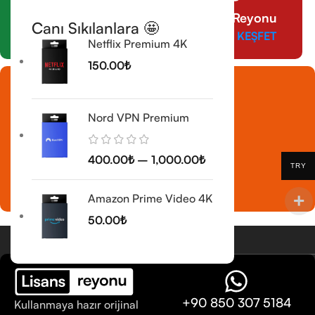
CorelDraw Reyonu
Antivirüs Reyonu
Canı Sıkılanlara 🤩
ÜRÜNLERİ KEŞFET
ÜRÜNLERİ KEŞFET
Netflix Premium 4K
150.00
₺
Nord VPN Premium
Eğlence Reyonu
400.00
₺
–
1,000.00
₺
ÜRÜNLERİ KEŞFET
TRY
Amazon Prime Video 4K
50.00
₺
+90 850 307 5184
Kullanmaya hazır orijinal