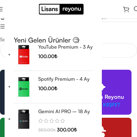
Cloud Servisleri
Ana Sayfa
/
Cloud Servisleri
Filtrele
Yeni Gelen Ürünler 🧐
Seçiminizle eşleşen ürün bulunamadı.
YouTube Premium - 3 Ay
100.00
₺
Spotify Premium - 4 Ay
100.00
₺
VPN Reyonu
Yapay Zeka Reyonu
ÜRÜNLERİ KEŞFET
ÜRÜNLERİ KEŞFET
Gemini AI PRO – 18 Ay
300.00
₺
350.00
₺