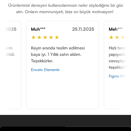
Ürünlerimizi deneyen kullanıcılarımızın neler söylediğine bir göz
atın. Onların memnuniyeti, bize en büyük motivasyon!
Muh***
25.11.2025
Meh***
1
★★★★★
★★★★★
Keyin anında teslim edilmesi
Hızlı teslim, anında dö
baya iyi. 1 Yıllık satın aldım.
yapıyorlar ve her soruy
Teşekkürler.
cevaplıyorlar, herşey iç
teşekkürler.
Envato Elements
Figma Pro EDU (Yeni Üyel