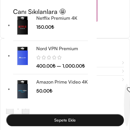
Canı Sıkılanlara 🤩
Netflix Premium 4K
150.00
₺
Epidemic Sound
Nord VPN Premium
60.00
₺
–
600.00
₺
Açıklama
400.00
₺
–
1,000.00
₺
Ek bilgi
Değerlendirmeler (0)
Amazon Prime Video 4K
Abonelik Süresi
50.00
₺
-
+
Sepete Ekle