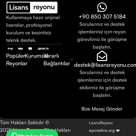
+90 850 307 5184
Kullanmaya hazır orijinal
Sorularınız ve destek
lisanslar, profesyonel
işlemleriniz için reyon
kurulum ve kesintisiz
görevlimiz ile görüşme
teknik destek.
başlatın.
Popüler
Kurumsal
Yararlı
Reyonlar
Bağlantılar
destek@lisansreyonu.co
Sorularınız ve destek
işlemleriniz için destek
ekibimiz ile görüşme
başlatın.
Bize Mesaj Gönder
Tüm Hakları Saklıdır ©
LisansReyonu
2025
LisansReyonu
Tüm Hakları
eycreative.org
❤️
WhatsApp Destek