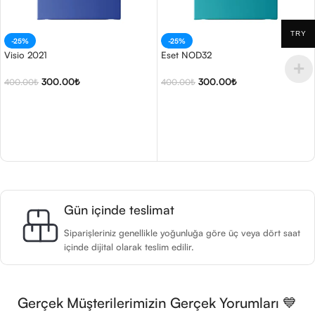
TRY
-25%
-25%
Visio 2021
Eset NOD32
300.00
₺
300.00
₺
400.00
₺
400.00
₺
Sepete Ekle
Seçenekler
Gün içinde teslimat
Siparişleriniz genellikle yoğunluğa göre üç veya dört saat
içinde dijital olarak teslim edilir.
Gerçek Müşterilerimizin Gerçek Yorumları 💙