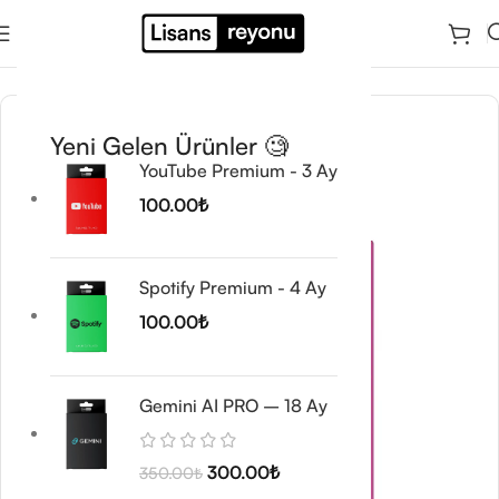
Ana Sayfa
/
Tasarım ve Görsel Araçlar
/
Epidemic Sound
Yeni Gelen Ürünler 🧐
YouTube Premium - 3 Ay
100.00
₺
Spotify Premium - 4 Ay
100.00
₺
Gemini AI PRO – 18 Ay
300.00
₺
350.00
₺