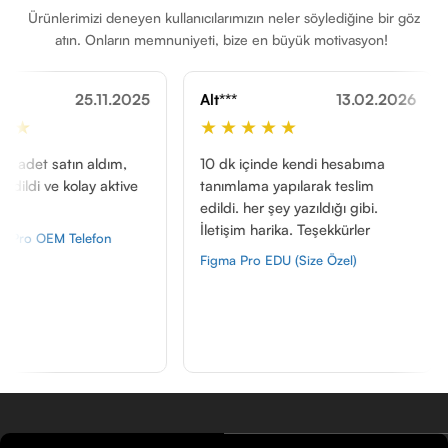
Ürünlerimizi deneyen kullanıcılarımızın neler söylediğine bir göz
atın. Onların memnuniyeti, bize en büyük motivasyon!
5.11.2025
Alt***
13.02.2026
Öme***
★★★★★
★★★
 aldım,
10 dk içinde kendi hesabıma
Yani bilme
ay aktive
tanımlama yapılarak teslim
fiyatlara g
edildi. her şey yazıldığı gibi.
edildi, bi
İletişim harika. Teşekkürler
öneriyoru
efon
Figma Pro EDU (Size Özel)
Autodesk T