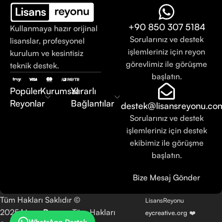
+90 850 307 5184
Kullanmaya hazır orijinal
Sorularınız ve destek
lisanslar, profesyonel
işlemleriniz için reyon
kurulum ve kesintisiz
görevlimiz ile görüşme
teknik destek.
başlatın.
Popüler
Kurumsal
Yararlı
Reyonlar
Bağlantılar
destek@lisansreyonu.co
Sorularınız ve destek
işlemleriniz için destek
ekibimiz ile görüşme
başlatın.
Bize Mesaj Gönder
Tüm Hakları Saklıdır ©
LisansReyonu
2025
LisansReyonu
Tüm Hakları
eycreative.org
❤️
WhatsApp Destek