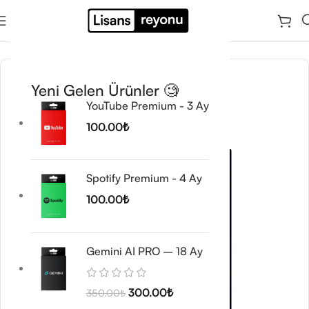
Ana Sayfa
/
Tasarım ve Görsel Araçlar
/
Motion Array
Yeni Gelen Ürünler 🧐
YouTube Premium - 3 Ay
100.00
₺
Spotify Premium - 4 Ay
100.00
₺
Gemini AI PRO – 18 Ay
300.00
₺
350.00
₺