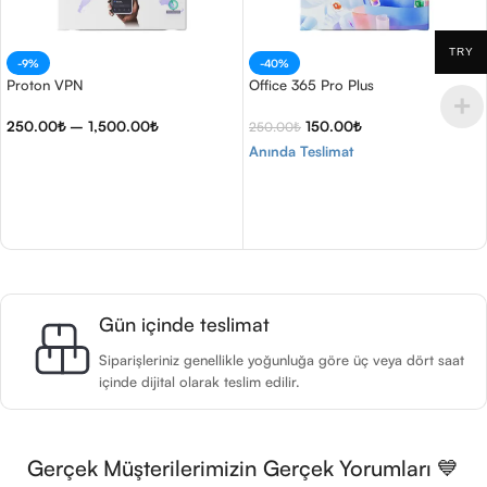
TRY
-9%
-40%
Proton VPN
Office 365 Pro Plus
250.00
₺
–
1,500.00
₺
150.00
₺
250.00
₺
Anında Teslimat
Seçenekler
Sepete Ekle
Gün içinde teslimat
Siparişleriniz genellikle yoğunluğa göre üç veya dört saat
içinde dijital olarak teslim edilir.
Gerçek Müşterilerimizin Gerçek Yorumları 💙