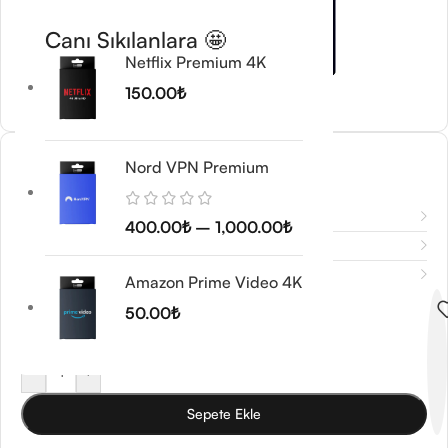
Canı Sıkılanlara 🤩
Netflix Premium 4K
150.00
₺
Motion Array
Nord VPN Premium
100.00
₺
–
550.00
₺
Açıklama
400.00
₺
–
1,000.00
₺
Ek bilgi
Değerlendirmeler (0)
Amazon Prime Video 4K
Abonelik Süresi
50.00
₺
-
+
Sepete Ekle