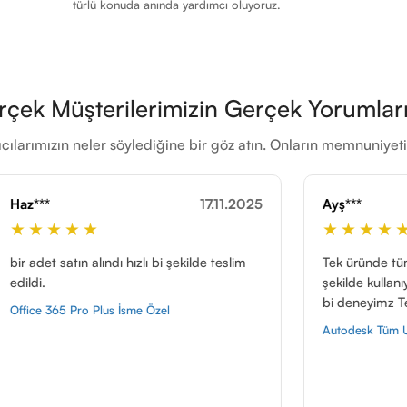
türlü konuda anında yardımcı oluyoruz.
rçek Müşterilerimizin Gerçek Yorumları
cılarımızın neler söylediğine bir göz atın. Onların memnuniye
17.11.2025
Ayş***
23.11.2
★★★★★
 bi şekilde teslim
Tek üründe tüm uygulamaları rahat bir
şekilde kullanıyorum. Gerçekten çok farkl
bi deneyimz Teşekkürler.
Özel
Autodesk Tüm Uygulamalar