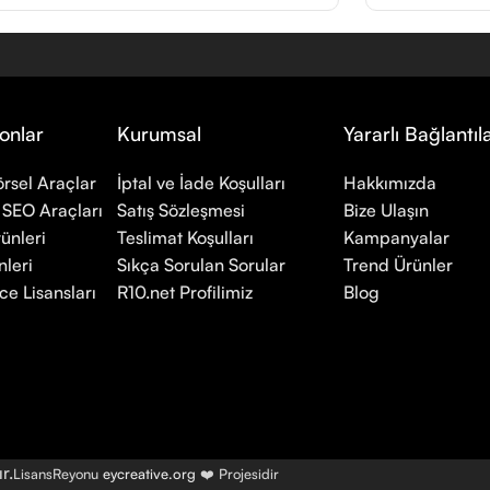
onlar
Kurumsal
Yararlı Bağlantıl
rsel Araçlar
İptal ve İade Koşulları
Hakkımızda
 SEO Araçları
Satış Sözleşmesi
Bize Ulaşın
ünleri
Teslimat Koşulları
Kampanyalar
leri
Sıkça Sorulan Sorular
Trend Ürünler
ce Lisansları
R10.net Profilimiz
Blog
r.
LisansReyonu
eycreative.org
❤️ Projesidir