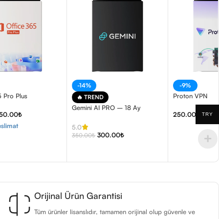
-14%
-9%
5 Pro Plus
Proton VPN
🔥 TREND
Gemini AI PRO – 18 Ay
150.00
₺
250.00
₺
–
1,
TRY
slimat
5.0
300.00
₺
350.00
₺
Orijinal Ürün Garantisi
Tüm ürünler lisanslıdır, tamamen orijinal olup güvenle ve