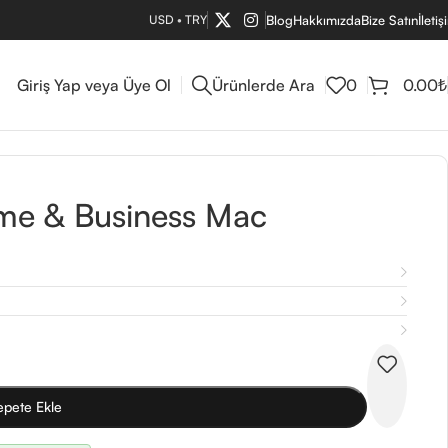
USD
•
TRY
Blog
Hakkımızda
Bize Satın
İletiş
Giriş Yap veya Üye Ol
Ürünlerde Ara
0
0.00
₺
me & Business Mac
epete Ekle