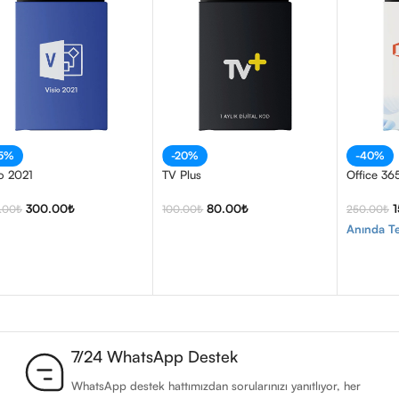
25%
-20%
-40%
io 2021
TV Plus
Office 36
300.00
₺
80.00
₺
.00
₺
100.00
₺
250.00
₺
Anında Te
7/24 WhatsApp Destek
WhatsApp destek hattımızdan sorularınızı yanıtlıyor, her