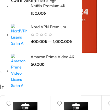
Canı Sıkılanlara 🤩
Netflix Premium 4K
150.00
₺
Nord VPN Premium
400.00
₺
–
1,000.00
₺
Amazon Prime Video 4K
50.00
₺
İndirimli Ürünleri Kaçırmayın 🤞