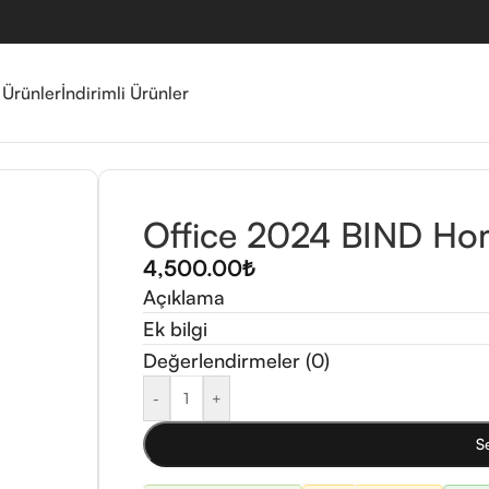
 Ürünler
İndirimli Ürünler
D Home & Business Mac
Office 2024 BIND Ho
4,500.00
₺
Açıklama
Ek bilgi
Değerlendirmeler (0)
-
+
S