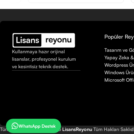
Popüler Rey
Tasarım ve Gö
Kullanmaya hazır orijinal
Yapay Zeka &
lisanslar, profesyonel kurulum
Wordpress Ür
ve kesintisiz teknik destek.
Windows Ürün
Microsoft Offi
WhatsApp Destek
Tüm Hakları Saklıdır © 2025
LisansReyonu
Tüm Hakları Saklıdı