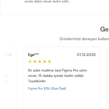
içinde dijital olarak teslim edilir.
Ge
Ürünlerimizi deneyen kullanı
01.12.2025
Haz***
★★★
★★★★★
 mailime özel Figma Pro satın
bir adet satın alındı hızlı
5 dakika içinde teslim edildi.
edildi.
ler
Office 365 Pro Plus İsme 
o EDU (Size Özel)