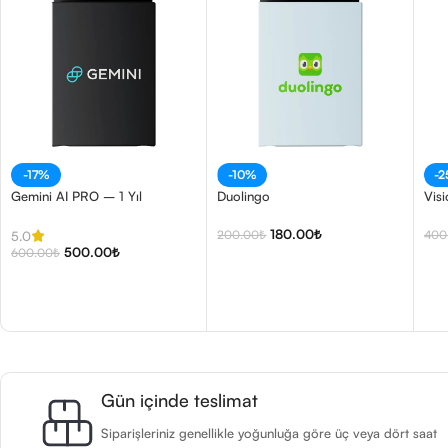
-17%
-10%
-
Gemini AI PRO – 1 Yıl
Duolingo
Vis
180.00
₺
200.00
₺
400
5.0
500.00
₺
600.00
₺
Gün içinde teslimat
Siparişleriniz genellikle yoğunluğa göre üç veya dört saat