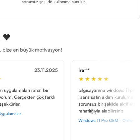
sorunsuz şekilde kullanıma sunulur.
 💙
ti, bize en büyük motivasyon!
025
İre***
24.11.2025
Me
★★★★★
★
bilgisayarıma windows 11 pro yüklemek için
Bil
ı
lisans satın aldım kurulumu kolay oldu
bir
sorunsuz bir şekilde aktif ettim gönül
hem
rahatlığıyla alabilirsiniz
teş
Windows 11 Pro OEM - Online Aktivasyon
Win