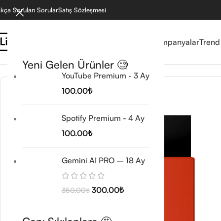
ıkça Sorulan Sorular
Satış Sözleşmesi
Reyonlar
Mağaza
Kampanyalar
Trend
Ana Sayfa
/
Microsoft Office Lisansları
/
Pro Plus BIND Mac
/
Office 2024 BIN
Yeni Gelen Ürünler 🧐
YouTube Premium - 3 Ay
100.00
₺
Spotify Premium - 4 Ay
100.00
₺
Gemini AI PRO – 18 Ay
300.00
₺
350.00
₺