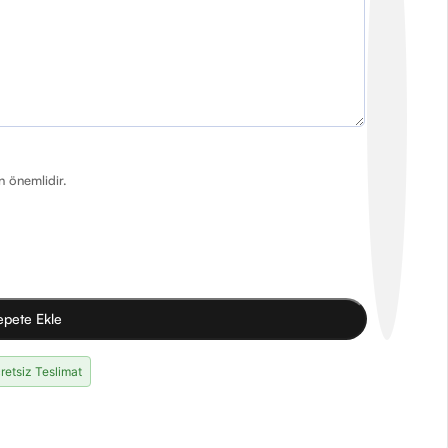
in önemlidir.
epete Ekle
retsiz Teslimat