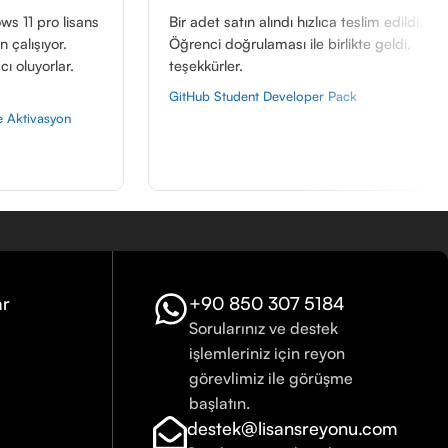
Bir adet satın alındı hızlıca teslim edildi.
Hızlı teslim 
Öğrenci doğrulaması ile birlikte geldi,
direk destek 
teşekkürler.
Canva Pro ED
GitHub Student Developer Pack
ar
+90 850 307 5184
Sorularınız ve destek
işlemleriniz için reyon
görevlimiz ile görüşme
başlatın.
destek@lisansreyonu.com