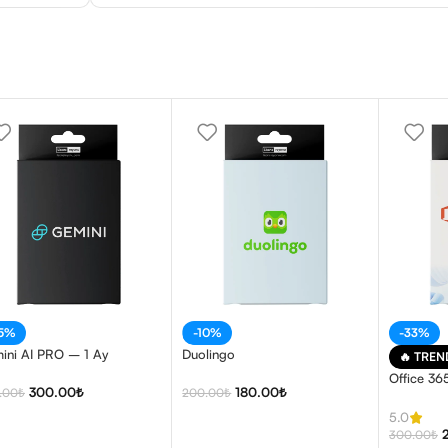
25%
-10%
-33%
ini AI PRO – 1 Ay
Duolingo
🔥 TREN
Office 36
300.00
₺
180.00
₺
.00
₺
200.00
₺
5.0
300.00
₺