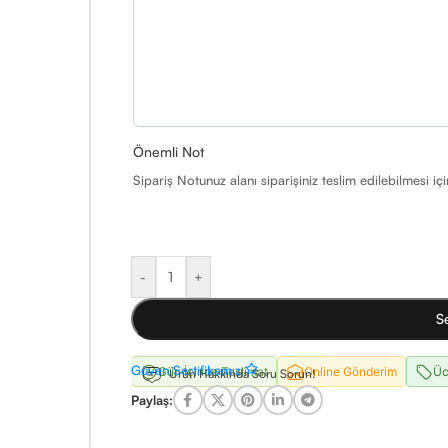
Önemli Not
Sipariş Notunuz alanı siparişiniz teslim edilebilmesi iç
-
+
S
Güven Sertifikamız
Gün İçinde Teslimat
Online Gönderim
Üc
Ürün Hakkında Soru Sorun!
Paylaş: