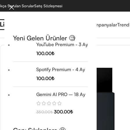
ıkça Sorulan Sorular
Satış Sözleşmesi
Reyonlar
Mağaza
Kampanyalar
Trend
Ana Sayfa
/
Wordpress Ürünleri
/
Eklentiler
/
Perfmatters
Yeni Gelen Ürünler 🧐
YouTube Premium - 3 Ay
100.00
₺
🔥 TREND
Spotify Premium - 4 Ay
100.00
₺
Gemini AI PRO – 18 Ay
300.00
₺
350.00
₺