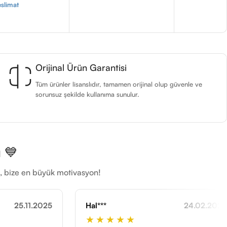
slimat
Orijinal Ürün Garantisi
Tüm ürünler lisanslıdır, tamamen orijinal olup güvenle ve
sorunsuz şekilde kullanıma sunulur.
 💙
ti, bize en büyük motivasyon!
Hal***
24.02.2026
Büş***
★★★★★
★★★★