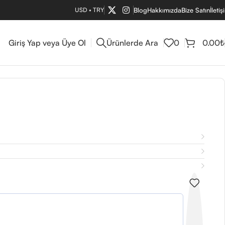
USD
•
TRY
Blog
Hakkımızda
Bize Satın
İletiş
Giriş Yap veya Üye Ol
Ürünlerde Ara
0
0.00
₺