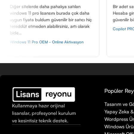
ha pahalıya satılan
Bir adet satın aldım hızlı teslim edi
sansını burada çok daha
Hesaba girişte de yardımcı oldula
m güvenilir bir satıcı hiç
güvenilir bir hizmet.
labilirsiniz, artı olarak
Copilot PRO - 1 Yıl
M - Online Aktivasyon
Popüler Rey
Tasarım ve Gö
Kullanmaya hazır orijinal
Yapay Zeka &
lisanslar, profesyonel kurulum
Wordpress Ür
ve kesintisiz teknik destek.
Windows Ürün