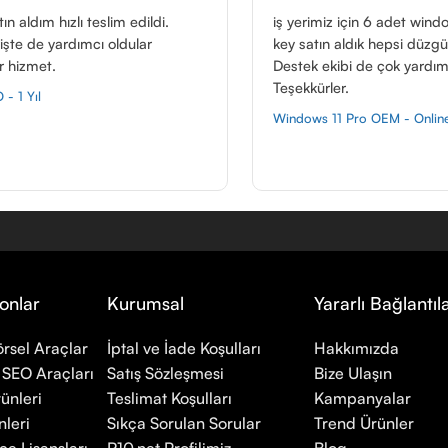
ldi.
iş yerimiz için 6 adet windows 11 pro lisans
r
key satın aldık hepsi düzgün çalışıyor.
Destek ekibi de çok yardımcı oluyorlar.
Teşekkürler.
Windows 11 Pro OEM - Online Aktivasyon
onlar
Kurumsal
Yararlı Bağlantıl
rsel Araçlar
İptal ve İade Koşulları
Hakkımızda
 SEO Araçları
Satış Sözleşmesi
Bize Ulaşın
ünleri
Teslimat Koşulları
Kampanyalar
leri
Sıkça Sorulan Sorular
Trend Ürünler