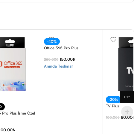
-40%
Office 365 Pro Plus
150.00
₺
250.00
₺
Anında Teslimat
TRY
-20%
TV Plus
D
5 Pro Plus İsme Özel
80.00
100.00
₺
200.00
₺