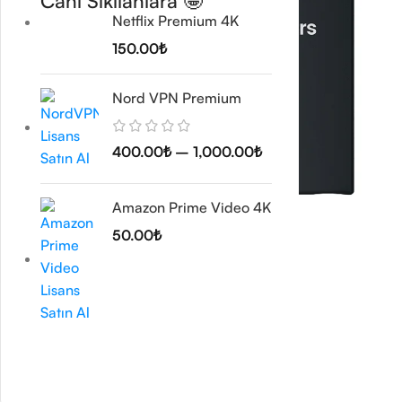
Canı Sıkılanlara 🤩
Netflix Premium 4K
150.00
₺
Nord VPN Premium
400.00
₺
–
1,000.00
₺
Amazon Prime Video 4K
50.00
₺