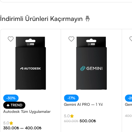
İndirimli Ürünleri Kaçırmayın 🤞
-30%
-17%
-
Gemini AI PRO – 1 Yıl
Gem
🔥 TREND
Autodesk Tüm Uygulamalar
400
5.0
500.00
₺
600.00
₺
5.0
350.00
₺
–
400.00
₺