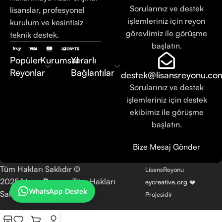
Sorularınız ve destek
lisanslar, profesyonel
işlemleriniz için reyon
kurulum ve kesintisiz
görevlimiz ile görüşme
teknik destek.
başlatın.
Popüler
Kurumsal
Yararlı
Reyonlar
Bağlantılar
destek@lisansreyonu.co
Sorularınız ve destek
işlemleriniz için destek
ekibimiz ile görüşme
başlatın.
Bize Mesaj Gönder
Tüm Hakları Saklıdır ©
LisansReyonu
2025
LisansReyonu
Tüm Hakları
eycreative.org
❤️
WhatsApp Destek
Saklıdır.
Projesidir