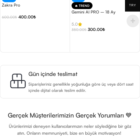
Zakra Pro
TRY
🔥 TREND
Gemini AI PRO – 18 Ay
400.00
₺
600.00
₺
5.0
Seçenekler
300.00
₺
350.00
₺
Sepete Ekle
Gün içinde teslimat
Siparişleriniz genellikle yoğunluğa göre üç veya dört saat
içinde dijital olarak teslim edilir.
Gerçek Müşterilerimizin Gerçek Yorumları 💙
Ürünlerimizi deneyen kullanıcılarımızın neler söylediğine bir göz
atın. Onların memnuniyeti, bize en büyük motivasyon!