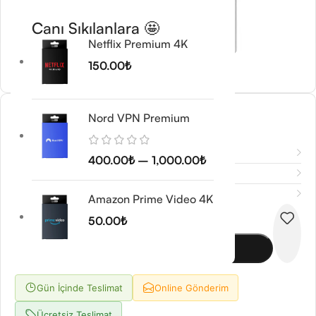
Canı Sıkılanlara 🤩
Netflix Premium 4K
150.00
₺
Screaming Frog
Nord VPN Premium
400.00
₺
Açıklama
400.00
₺
–
1,000.00
₺
Ek bilgi
Değerlendirmeler (0)
Amazon Prime Video 4K
-
+
50.00
₺
Sepete Ekle
Gün İçinde Teslimat
Online Gönderim
Ücretsiz Teslimat