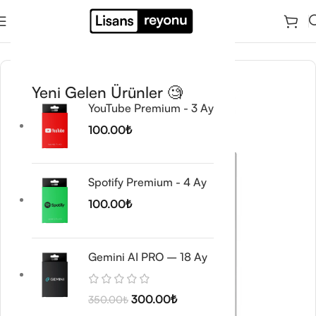
Ana Sayfa
/
Yapay Zeka & SEO Araçları
Yeni Gelen Ürünler 🧐
YouTube Premium - 3 Ay
100.00
₺
Spotify Premium - 4 Ay
100.00
₺
Gemini AI PRO – 18 Ay
300.00
₺
350.00
₺