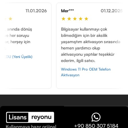
11.01.2026
Mer***
01.12.2025
Yav***
★★★★★
★★
 dönüş
Bilgisayar kullanmayı çok
Gözü ka
ruyu
bilmediğim için bir aksilik
ilgili v
 için
yaşamıştım aktivasyon sırasında
helal ed
hemen yardımcı olup
kendi d
aktivasyonu yaptılar teşekkür
uğraştı
yelik)
ederim, ilgili satıcı.
farketme
Windows 11 Pro OEM Telefon
Gemini A
Aktivasyon
+90 850 307 5184
Kullanmaya hazır orijinal