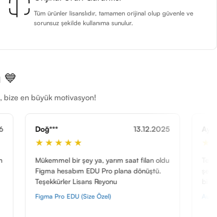
Tüm ürünler lisanslıdır, tamamen orijinal olup güvenle ve
sorunsuz şekilde kullanıma sunulur.
 💙
ti, bize en büyük motivasyon!
13.12.2025
Ayş***
★
★★★★★
 şey ya, yarım saat filan oldu
Tek üründe tüm uygulamaları
ım EDU Pro plana dönüştü.
şekilde kullanıyorum. Gerçekt
Lisans Reyonu
bi deneyimz Teşekkürler.
U (Size Özel)
Autodesk Tüm Uygulamalar