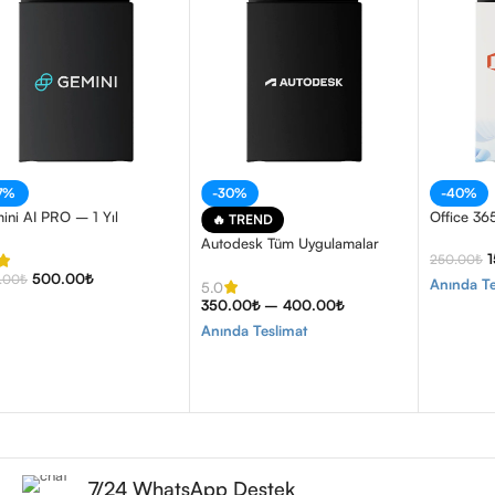
17%
-30%
-40%
ini AI PRO – 1 Yıl
Office 36
🔥 TREND
Autodesk Tüm Uygulamalar
250.00
₺
500.00
₺
.00
₺
Anında Te
5.0
350.00
₺
–
400.00
₺
Anında Teslimat
7/24 WhatsApp Destek