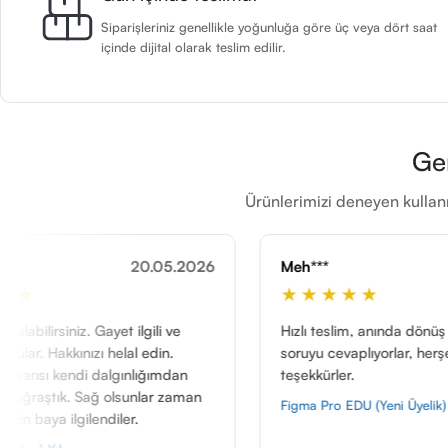
Siparişleriniz genellikle yoğunluğa göre üç veya dört saat
içinde dijital olarak teslim edilir.
Ge
Ürünlerimizi deneyen kullanı
.05.2026
Meh***
11.01.2026
★★★★★
li ve
Hızlı teslim, anında dönüş yapıyorlar ve her
din.
soruyu cevaplıyorlar, herşey için
ğımdan
teşekkürler.
ar zaman
Figma Pro EDU (Yeni Üyelik)