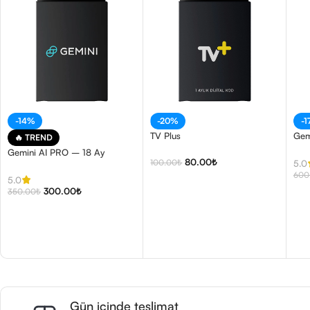
-14%
-20%
-
TV Plus
Gem
🔥 TREND
Gemini AI PRO – 18 Ay
80.00
₺
100.00
₺
5.0
600
5.0
300.00
₺
350.00
₺
Gün içinde teslimat