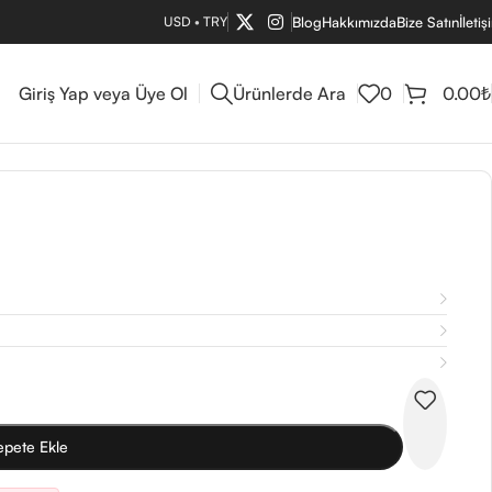
USD
•
TRY
Blog
Hakkımızda
Bize Satın
İletiş
Giriş Yap veya Üye Ol
Ürünlerde Ara
0
0.00
₺
epete Ekle