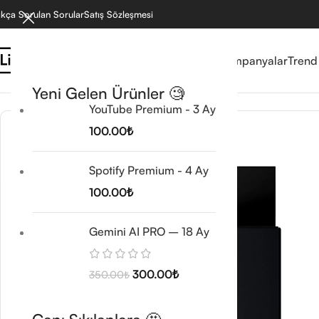
ıkça Sorulan Sorular
Satış Sözleşmesi
Reyonlar
Mağaza
Kampanyalar
Trend
Ana Sayfa
/
Eğlence
/
TV Plus
Yeni Gelen Ürünler 🧐
YouTube Premium - 3 Ay
100.00
₺
-20%
Spotify Premium - 4 Ay
100.00
₺
Gemini AI PRO – 18 Ay
300.00
₺
350.00
₺