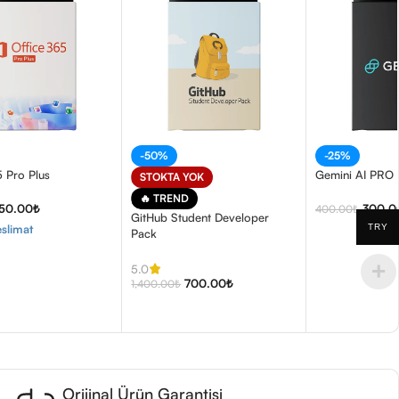
-50%
-25%
5 Pro Plus
Gemini AI PRO 
STOKTA YOK
🔥 TREND
150.00
₺
300.0
400.00
₺
GitHub Student Developer
TRY
slimat
Pack
5.0
700.00
₺
1,400.00
₺
Orijinal Ürün Garantisi