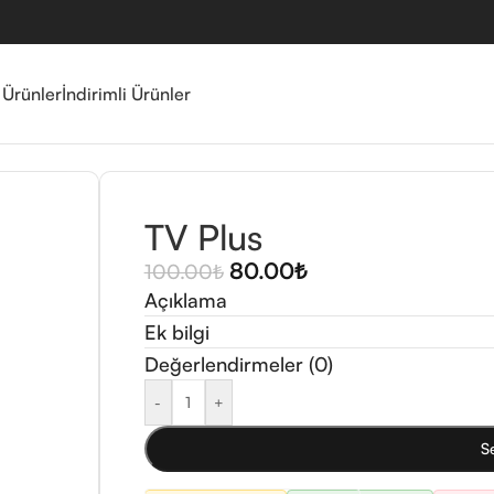
 Ürünler
İndirimli Ürünler
TV Plus
80.00
₺
100.00
₺
Açıklama
Ek bilgi
Değerlendirmeler (0)
-
+
S