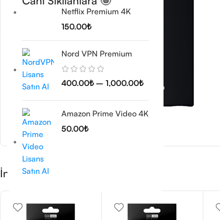
Canı Sıkılanlara 🤩
Netflix Premium 4K
150.00
₺
Nord VPN Premium
400.00
₺
–
1,000.00
₺
Amazon Prime Video 4K
50.00
₺
İndirimli Ürünleri Kaçırmayın 🤞