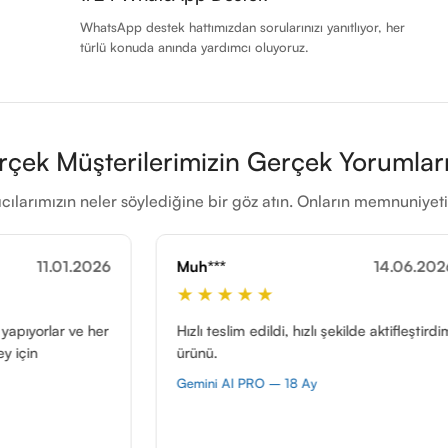
WhatsApp destek hattımızdan sorularınızı yanıtlıyor, her
türlü konuda anında yardımcı oluyoruz.
rçek Müşterilerimizin Gerçek Yorumları
cılarımızın neler söylediğine bir göz atın. Onların memnuniye
Muh***
14.06.2026
Doğ***
★★★★★
★★★★
Hızlı teslim edildi, hızlı şekilde aktifleştirdim
Mükemmel bir
ürünü.
Figma hesab
Teşekkürler 
Gemini AI PRO – 18 Ay
Figma Pro ED