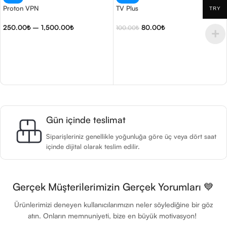
Proton VPN
TV Plus
TRY
250.00
₺
–
1,500.00
₺
80.00
₺
100.00
₺
Seçenekler
Sepete Ekle
Gün içinde teslimat
Siparişleriniz genellikle yoğunluğa göre üç veya dört saat
içinde dijital olarak teslim edilir.
Gerçek Müşterilerimizin Gerçek Yorumları 💙
Ürünlerimizi deneyen kullanıcılarımızın neler söylediğine bir göz
atın. Onların memnuniyeti, bize en büyük motivasyon!