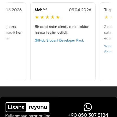
Meh***
09.04.2026
Tug***
★★★★★
★★★★★
Bir adet satın alındı, dire stoktan
2 adet windows 11 pr
hızlıca teslim edildi.
satın aldım, ikisi de h
edildi.
GitHub Student Developer Pack
Windows 11 Pro OEM T
Aktivasyon
+90 850 307 5184
Kullanmaya hazır orijinal