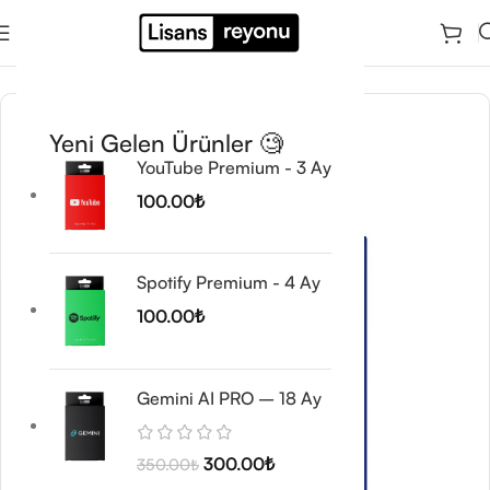
Ana Sayfa
/
Microsoft Office Lisansları
/
Visio
Yeni Gelen Ürünler 🧐
YouTube Premium - 3 Ay
100.00
₺
Spotify Premium - 4 Ay
100.00
₺
Gemini AI PRO – 18 Ay
300.00
₺
350.00
₺