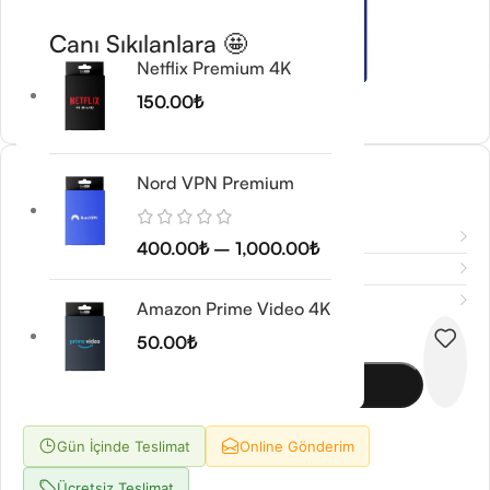
Canı Sıkılanlara 🤩
Netflix Premium 4K
150.00
₺
Visio 2019
Nord VPN Premium
350.00
₺
Açıklama
400.00
₺
–
1,000.00
₺
Ek bilgi
Değerlendirmeler (0)
Amazon Prime Video 4K
-
+
50.00
₺
Sepete Ekle
Gün İçinde Teslimat
Online Gönderim
Ücretsiz Teslimat