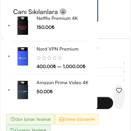
Canı Sıkılanlara 🤩
Netflix Premium 4K
150.00
₺
Windows Server 2022 Standart
Nord VPN Premium
800.00
₺
Açıklama
400.00
₺
–
1,000.00
₺
Ek bilgi
Değerlendirmeler (0)
Amazon Prime Video 4K
-
+
50.00
₺
Sepete Ekle
Gün İçinde Teslimat
Online Gönderim
Ücretsiz Teslimat