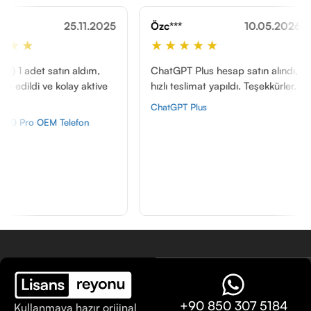
25.11.2025
Özc***
10.05.2026
İre***
★★★★★
★★
atın aldım,
ChatGPT Plus hesap satın alındı,
bilgis
 kolay aktive
hızlı teslimat yapıldı. Teşekkürler.
yükleme
kurulu
ChatGPT Plus
şekilde
Telefon
rahatlığ
Window
Aktivas
+90 850 307 5184
Kullanmaya hazır orijinal