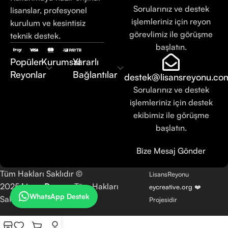
Sorularınız ve destek
lisanslar, profesyonel
işlemleriniz için reyon
kurulum ve kesintisiz
görevlimiz ile görüşme
teknik destek.
başlatın.
Popüler
Kurumsal
Yararlı
Reyonlar
Bağlantılar
destek@lisansreyonu.co
Sorularınız ve destek
işlemleriniz için destek
ekibimiz ile görüşme
başlatın.
Bize Mesaj Gönder
Tüm Hakları Saklıdır ©
LisansReyonu
2025
LisansReyonu
Tüm Hakları
eycreative.org
❤️
WhatsApp Destek
Saklıdır.
Projesidir