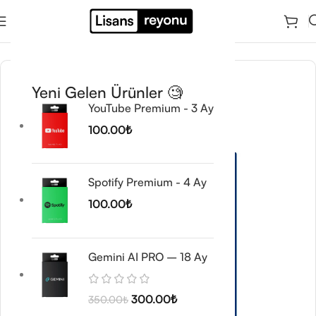
Ana Sayfa
/
Windows Ürünleri
/
Windows Server Lisansları
Yeni Gelen Ürünler 🧐
YouTube Premium - 3 Ay
100.00
₺
Spotify Premium - 4 Ay
100.00
₺
Gemini AI PRO – 18 Ay
300.00
₺
350.00
₺