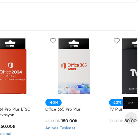
-40%
-20%
TRY
24 Pro Plus LTSC
Office 365 Pro Plus
TV Plus
tivasyon
150.00
₺
80.00
250.00
₺
100.00
₺
250.00
₺
Anında Teslimat
slimat