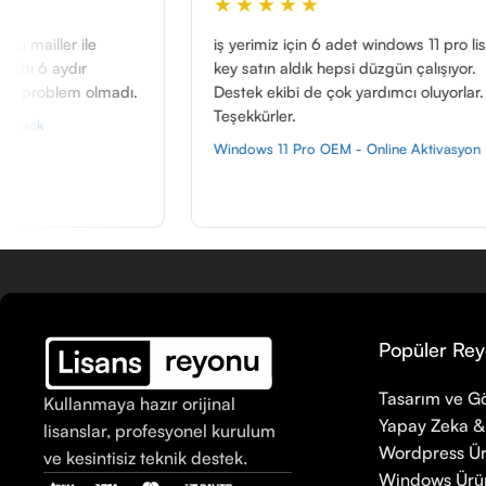
★★★★★
★★★★
iş yerimiz için 6 adet windows 11 pro lisans
Diğer sitele
key satın aldık hepsi düzgün çalışıyor.
windows 11 p
Destek ekibi de çok yardımcı oluyorlar.
uygun fiyata
Teşekkürler.
tereddüt etme
bide…
Windows 11 Pro OEM - Online Aktivasyon
Windows 11 P
Popüler Rey
Tasarım ve Gö
Kullanmaya hazır orijinal
Yapay Zeka &
lisanslar, profesyonel kurulum
Wordpress Ür
ve kesintisiz teknik destek.
Windows Ürün