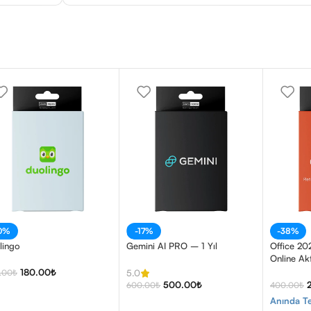
10%
-17%
-38%
lingo
Gemini AI PRO – 1 Yıl
Office 20
Online Ak
180.00
₺
.00
₺
5.0
500.00
₺
600.00
₺
400.00
₺
Anında Te