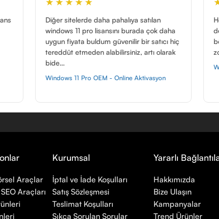
★
★★★★★
rde daha pahalıya satılan
Hem hızlı Hem güvenli ve w
ro lisansını burada çok daha
desteği anlık yardımcı oluyo
 buldum güvenilir bir satıcı hiç
böyle hizmet ve böyle ürünl
den alabilirsiniz, artı olarak
zor.
Windows 11 Pro OEM Telefon A
ro OEM - Online Aktivasyon
onlar
Kurumsal
Yararlı Bağlantıl
rsel Araçlar
İptal ve İade Koşulları
Hakkımızda
 SEO Araçları
Satış Sözleşmesi
Bize Ulaşın
ünleri
Teslimat Koşulları
Kampanyalar
leri
Sıkça Sorulan Sorular
Trend Ürünler