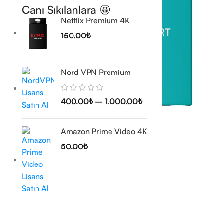
Canı Sıkılanlara 🤩
Netflix Premium 4K
150.00
₺
Nord VPN Premium
400.00
₺
–
1,000.00
₺
Amazon Prime Video 4K
50.00
₺