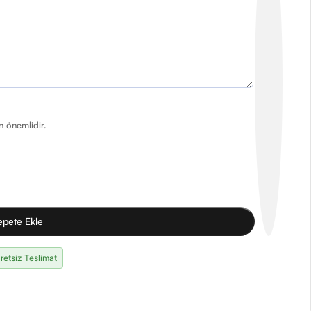
in önemlidir.
epete Ekle
retsiz Teslimat