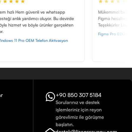
★★★★★
hatsapp
Mükemmel bir şey ya, yarım saat filan oldu
r. Bu devirde
Figma hesabım EDU Pro plana dönüştü.
er gerçekten
Teşekkürler Lisans Reyonu
Figma Pro EDU (Size Özel)
ktivasyon
ar
+90 850 307 5184
Sorularınız ve destek
işlemleriniz için reyon
görevlimiz ile görüşme
başlatın.
destek@lisansreyonu.com