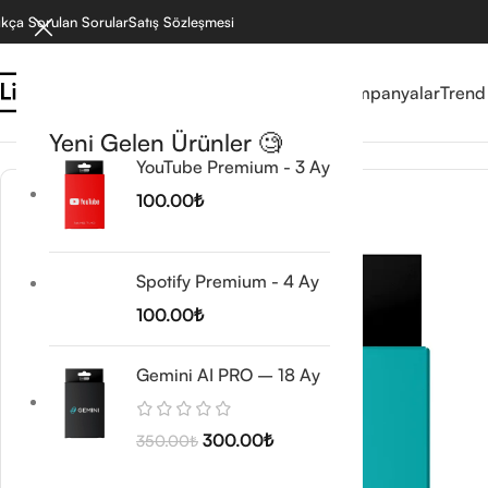
ıkça Sorulan Sorular
Satış Sözleşmesi
Reyonlar
Mağaza
Kampanyalar
Trend
Ana Sayfa
/
Wordpress Ürünleri
/
Eklentiler
/
WP All İmport + Export Pro
Yeni Gelen Ürünler 🧐
YouTube Premium - 3 Ay
100.00
₺
Spotify Premium - 4 Ay
100.00
₺
Gemini AI PRO – 18 Ay
300.00
₺
350.00
₺