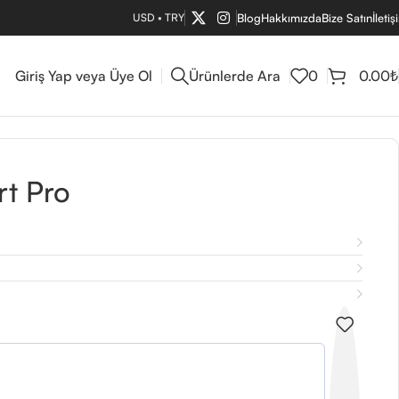
USD
•
TRY
Blog
Hakkımızda
Bize Satın
İletiş
Giriş Yap veya Üye Ol
Ürünlerde Ara
0
0.00
₺
rt Pro