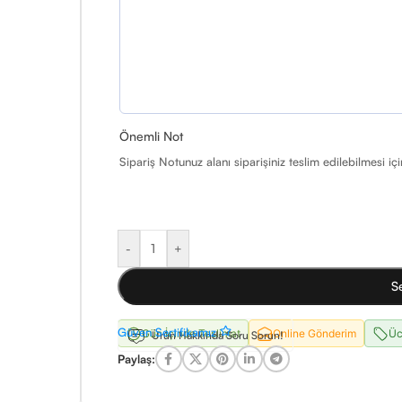
Önemli Not
Sipariş Notunuz alanı siparişiniz teslim edilebilmesi iç
-
+
S
Güven Sertifikamız
Gün İçinde Teslimat
Online Gönderim
Üc
Ürün Hakkında Soru Sorun!
Paylaş: