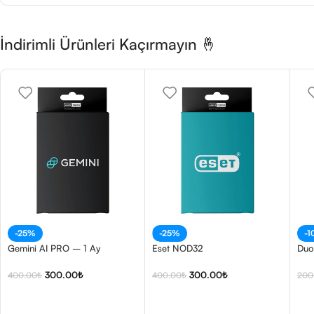
İndirimli Ürünleri Kaçırmayın 🤞
-25%
-25%
-
Gemini AI PRO – 1 Ay
Eset NOD32
Duo
300.00
₺
300.00
₺
400.00
₺
400.00
₺
200