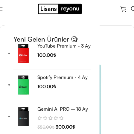
Ana Sayfa
/
Wordpress Ürünleri
/
Eklentiler
Yeni Gelen Ürünler 🧐
YouTube Premium - 3 Ay
100.00
₺
Spotify Premium - 4 Ay
100.00
₺
Gemini AI PRO – 18 Ay
300.00
₺
350.00
₺