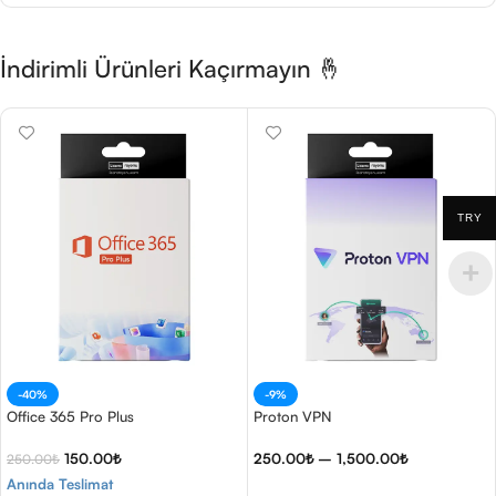
İndirimli Ürünleri Kaçırmayın 🤞
TRY
-40%
-9%
Office 365 Pro Plus
Proton VPN
150.00
₺
250.00
₺
–
1,500.00
₺
250.00
₺
Anında Teslimat
Seçenekler