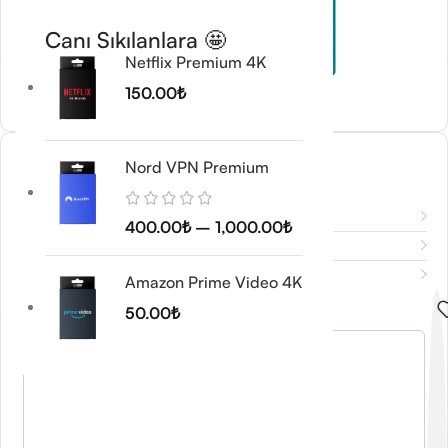
Canı Sıkılanlara 🤩
Netflix Premium 4K
150.00
₺
WP All Pro (Export)
Nord VPN Premium
400.00
₺
Açıklama
400.00
₺
–
1,000.00
₺
Ek bilgi
Değerlendirmeler (0)
Amazon Prime Video 4K
Sipariş Notunuz
*
50.00
₺