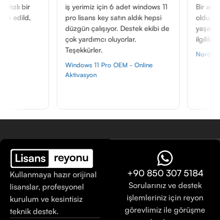
iş yerimiz için 6 adet windows 11
Bir adet satın aldık, al
pro lisans key satın aldık hepsi
oldu, şuana kadar hi
düzgün çalışıyor. Destek ekibi de
yaşamadık. Zaten ken
çok yardımcı oluyorlar.
ilgililer.
Teşekkürler.
Nord VPN Premium
Windows 11 Pro OEM - Online
Aktivasyon
+90 850 307 5184
Kullanmaya hazır orijinal
Sorularınız ve destek
lisanslar, profesyonel
işlemleriniz için reyon
kurulum ve kesintisiz
görevlimiz ile görüşme
teknik destek.