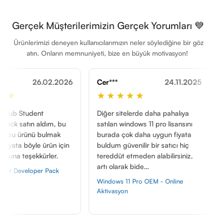
Gerçek Müşterilerimizin Gerçek Yorumları 💙
Ürünlerimizi deneyen kullanıcılarımızın neler söylediğine bir göz
atın. Onların memnuniyeti, bize en büyük motivasyon!
.02.2026
Cer***
24.11.2025
Gör***
★★★★★
★★★
t
Diğer sitelerde daha pahalıya
Ürün açıkl
ldım, bu
satılan windows 11 pro lisansını
uyuşuyor, 
bulmak
burada çok daha uygun fiyata
ChatGPT Pl
 ürün için
buldum güvenilir bir satıcı hiç
rler.
tereddüt etmeden alabilirsiniz,
artı olarak bide…
r Pack
Windows 11 Pro OEM - Online
Aktivasyon