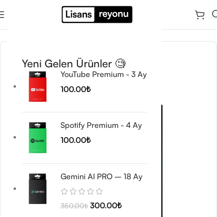
Ana Sayfa
/
Antivirüs & VPN Lisansları
/
Antivirüs Yazılımları
Yeni Gelen Ürünler 🧐
YouTube Premium - 3 Ay
100.00
₺
Spotify Premium - 4 Ay
100.00
₺
Gemini AI PRO – 18 Ay
300.00
₺
350.00
₺