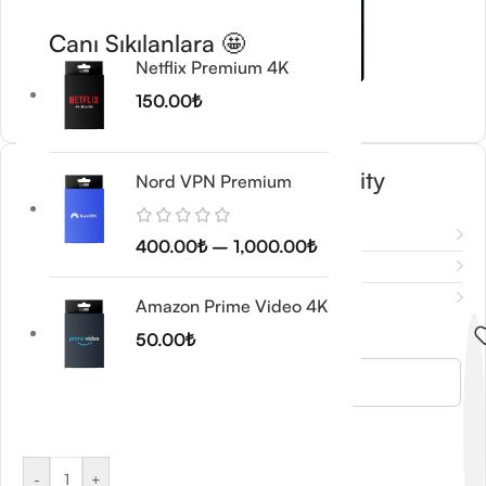
Canı Sıkılanlara 🤩
Netflix Premium 4K
150.00
₺
Kaspersky Premium Total Security
Nord VPN Premium
400.00
₺
Açıklama
400.00
₺
–
1,000.00
₺
Ek bilgi
Değerlendirmeler (0)
Amazon Prime Video 4K
Email Adresiniz
*
50.00
₺
-
+