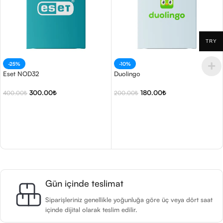
TRY
-25%
-10%
Eset NOD32
Duolingo
300.00
₺
180.00
₺
400.00
₺
200.00
₺
Seçenekler
Sepete Ekle
Gün içinde teslimat
Siparişleriniz genellikle yoğunluğa göre üç veya dört saat
içinde dijital olarak teslim edilir.